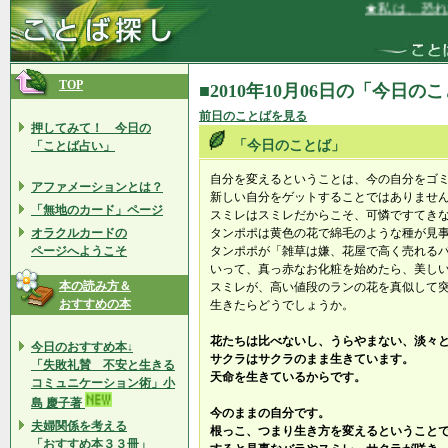
★私は、恐れず
TOP
■2010年10月06日の「今日の
前日のことばを見る
押してみて！ 今日の
「今日のことば」
「ことば占い」
自分を変えるということは、今の自分をゴ
アファメーションとは？
新しい自分をゲットすることではありませ
「無地のカード」ページ
スミレはスミレだからこそ、可憐ですてき
オラクルカードの
タンポポは黄色の花で綿毛のような種が見
ページへようこそ
タンポポが「雑草は嫌、花屋で高く売れる
いって、真っ赤なお化粧を始めたら、美し
本の読み方＆
スミレが、高い値段のランの花を真似して
おすすめの本
生きたらどうでしょうか。
花たちは比べないし、うらやまない、淡々
今日のおすすめ本↓
サクラはサクラのまま生きています。
「失敗礼賛 不安と生きる
天命を生きているからです。
コミュニケーション術」小
島 慶子著
今のままの自分です。
夫婦関係を考える
根っこ、つまり生き方を変えるということ
「おすすめ本３３冊」