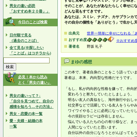
すると見事なバラやスミレ、サクラが咲き
男女の違い必読
そのことが、あなたがあなたらしく幸せに
「おすすめ本２０冊」」
どんな花もすてきです。
あなたは、スミレ、ナズナ、カサブランカ
今日のことば検索
その自分の個性を「ありがとう」で生かし
出典元
世界一簡単に幸せになれる「
日付順で見る
おすすめ度
（過去のことば）
※おすすめ
著者名
野坂 礼子
全て見る(※探したい
「ことば」はコチラから)
まゆの感想
この本で、著者自身のことをこう語ってい
必見！本から読み
著者は、本来、内向型な性格だそうです。
とく「男女の違い」
「もし、私が内向的な性格を嫌って、外向
変わろうと努力していたとしましょう。
男女の違いって？↓
明るい友人の真似をし、海外旅行やおしゃ
「自分を見つめて、自分の
社交界などで活躍している友人をうらやみ
感情を知ろう…その方法」
ワイワイやることに必死になっていたりし
男女・恋愛の本一覧
今の笑顔セラピーは存在しません。
愛・夫婦・結婚の本
悩んでいる人たちの心の有り様など、まっ
一覧
人間になっていたと思います。
自分以外の自分になろうとがんばってもう