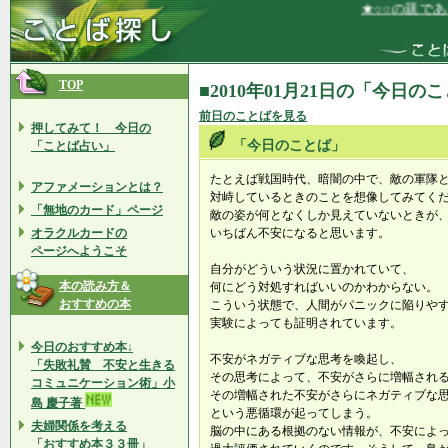
★○○の親であ
TOP
■2010年01月21日の「今日の
前日のことばを見る
押してみて！ 今日の
「今日のことば」
「ことば占い」
たとえば戦国時代、暗闇の中で、敵の軍隊
アファメーションとは？
対峙しているときのことを想像してみてく
「無地のカード」ページ
敵の姿が何となくしか見えていないときが
オラクルカードの
いちばん不安になると思います。
ページへようこそ
自分がどういう状況に置かれていて、
本の読み方＆
何にどう対処すればいいのかわからない。
おすすめの本
こういう状態で、人間がパニックに陥りや
実験によっても証明されています。
今日のおすすめ本↓
不安がネガティブな思考を喚起し、
「失敗礼賛 不安と生きる
その思考によって、不安がさらに増幅され
コミュニケーション術」小
その増幅された不安がさらにネガティブな
島 慶子著
という悪循環が起ってしまう。
夫婦関係を考える
脳の中にある根拠のない情報が、不安によ
「おすすめ本３３冊」