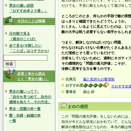
過大評価されていくのです。そうして、鳥
男女の違い必読
だけでも、不安に耐えられなくて逃げ出し
「おすすめ本２０冊」」
ところがこのとき、何らかの手段で敵の実
今日のことば検索
はっきりと確認できたらどうでしょうか。
たくさん、いるように見えていたのは、じ
敵の大半は戦う必要すらない相手かもしれま
日付順で見る
（過去のことば）
つまり、解決しなければいけない問題、
全て見る(※探したい
やらなければいけない仕事がたくさんある
「ことば」はコチラから)
ただ漠然とそう思っているだけで、
分析をしていないために、過剰にネガティ
その感情的な「問題の過大評価」こそが、
冷静に思考する力を奪うのです。
必見！本から読み
とく「男女の違い」
出典元
脳と気持ちの整理術
おすすめ度
※おすすめ
男女の違いって？↓
著者名
築山 節
「自分を見つめて、自分の
感情を知ろう…その方法」
まゆの感想
男女・恋愛の本一覧
愛・夫婦・結婚の本
この「問題の過大評価」をしないためには
一覧
自分が今どんな状況におかれていて、どん
解決の優先順位はどうなのか、本当の敵は