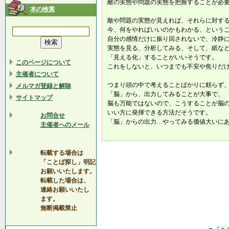
敵の実態や問題の実態を把握することが必
本の検索
敵や問題の実態が見えれば、それらに対す
今、何をやればいいのかもわかる、という
自分の感情だけに振り回されないで、冷静
実態を見る、分析してみる、そして、紙な
「見える化」することがいいそうです。
このページについて
これをしないと、いつまでも不安や焦りだ
主催者について
つまり頭の中で考えることばかりに頼らず
メルマガ登録と解除
「脳」から、出力してみることが大事で、
サイトマップ
脳も万能ではないので、こうすることが脳
いい方に発揮できる方法だそうです。
お問合せ
「脳」からの出力…やってみる価値大いに
主催者へのメール
転載する場合は
「ことば探し」明記
お願いいたします。
転載した場合は、
連絡お願いいたし
ます。
無断掲載禁止