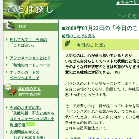
★自分で新しい
TOP
■2008年03月22日の「今日の
前日のことばを見る
押してみて！ 今日の
「今日のことば」
「ことば占い」
大切なのは、心が落ち着いているときが
アファメーションとは？
いちばん自分らしくてベストな状態だと信
「無地のカード」ページ
そのような精神状態のときは知恵がみなぎ
オラクルカードの
変化にも敏感に対応できる。
(略)
ページへようこそ
バランスのとれた状態からズレてしまうと
本の読み方＆
自分に自信がなくなり、動揺したり、神経
おすすめの本
怒りっぽくなったりする。
そこで必要なのは、何が起こっているかを
今日のおすすめ本↓
「バランスのとれた状態からズレつつある
「失敗礼賛 不安と生きる
気づいたとき、ズレた方向に向かっている
コミュニケーション術」小
自分を元の位置に戻す。
島 慶子著
これを自己調整法という。
夫婦関係を考える
「おすすめ本３３冊」