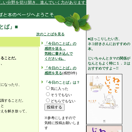
分野を切り開き、進んでいく力があります★
ことば」■
次のことばを見る
■ほっこりしたい方、
「今日のことば」の
ネコ好きさんにおすすめの
感想を送る→
本。
気軽に書き込んで
じることだ。
じいちゃんとタマの関係が
くださいね。
り、
なんともよく特に１．２は
「今日のことば」の
おすすめですよ～!!
感想を見る
(感想0件)
、
「今日のことば」は？
質になったり、
気に入った
そうでもない
認識することだ。
どちらでもない
」と
考えを解き放って、
※参考にしますので
気軽に投稿お願いしま
す