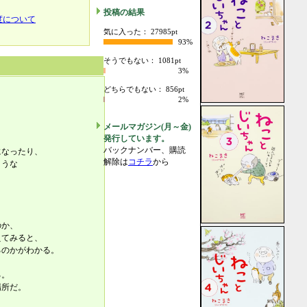
投稿の結果
度について
気に入った： 27985pt
93%
そうでもない： 1081pt
3%
どちらでもない： 856pt
2%
メールマガジン(月～金)
発行しています。
、
バックナンバー、購読
になったり、
解除は
コチラ
から
ような
のか、
えてみると、
るのかがわかる。
る。
場所だ。
、