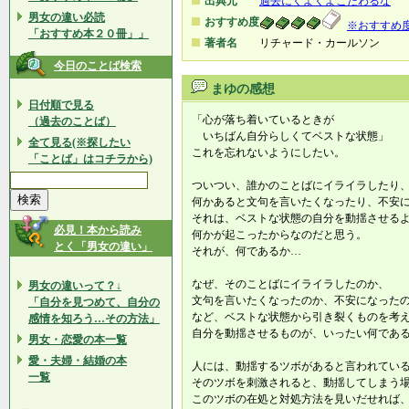
出典元
過去にくよくよこだわるな
男女の違い必読
おすすめ度
※おすすめ
「おすすめ本２０冊」」
著者名
リチャード・カールソン
今日のことば検索
まゆの感想
日付順で見る
「心が落ち着いているときが
（過去のことば）
いちばん自分らしくてベストな状態」
全て見る(※探したい
これを忘れないようにしたい。
「ことば」はコチラから)
ついつい、誰かのことばにイライラしたり
何かあると文句を言いたくなったり、不安
それは、ベストな状態の自分を動揺させる
必見！本から読み
何かが起こったからなのだと思う。
とく「男女の違い」
それが、何であるか…
なぜ、そのことばにイライラしたのか、
男女の違いって？↓
文句を言いたくなったのか、不安になった
「自分を見つめて、自分の
など、ベストな状態から引き裂くものを考
感情を知ろう…その方法」
自分を動揺させるものが、いったい何であ
男女・恋愛の本一覧
愛・夫婦・結婚の本
人には、動揺するツボがあると言われてい
一覧
そのツボを刺激されると、動揺してしまう
このツボの在処と対処方法を見いだせれば