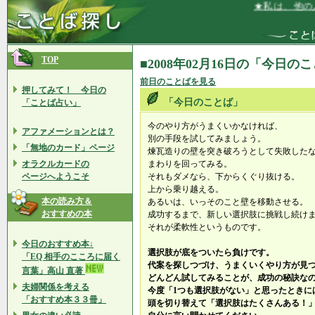
★私は、他の人
TOP
■2008年02月16日の「今日の
前日のことばを見る
押してみて！ 今日の
「今日のことば」
「ことば占い」
今のやり方がうまくいかなければ、
アファメーションとは？
別の手段を試してみましょう。
「無地のカード」ページ
煉瓦造りの壁を突き破ろうとして失敗した
オラクルカードの
まわりを回ってみる。
ページへようこそ
それもダメなら、下からくぐり抜ける。
上から乗り越える。
本の読み方＆
あるいは、いっそのこと壁を移動させる。
おすすめの本
成功するまで、新しい選択肢に挑戦し続け
それが柔軟性というものです。
今日のおすすめ本↓
選択肢が底をついたら負けです。
「EQ 相手のこころに届く
代案を探しつづけ、うまくいくやり方が見
言葉」高山 直著
どんどん試してみることが、成功の秘訣な
夫婦関係を考える
今度「1つも選択肢がない」と思ったときに
「おすすめ本３３冊」
頭を切り替えて「選択肢はたくさんある！