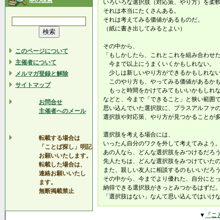
本の検索
いろいろな選択肢（対応策、やり方）を柔
それは本当にたくさんある。
それは考えてみる価値があるものだ。
（紙に書き出してみるとよい）
その中から、
このページについて
「もしかしたら、これとこれを組み合わせ
主催者について
今まで以上にうまくいくかもしれない。
少しは新しいやり方ができるかもしれな
メルマガ登録と解除
このやり方も、やってみる価値があるかも
サイトマップ
もっと時間をかけてみてもいいかもしれ
などと、今まで「できること」と狭い範囲
お問合せ
思い込んでいた選択肢に、プラスアルファ
主催者へのメール
選択肢や対応策、やり方が見つかることが
選択肢を考える場合には、
転載する場合は
いったん自分のワクを外して考えてみよう
「ことば探し」明記
あの人なら、どんな選択肢をみつけるだろ
お願いいたします。
先人たちは、どんな選択肢をみつけていた
転載した場合は、
また、親しい友人に相談するのもいいだろ
連絡お願いいたし
その中から、今までより優れた、自分にと
ます。
納得できる選択肢がきっとみつかるはずだ
無断掲載禁止
「選択肢はない」なんて思い込んではいけ
▼
「こ