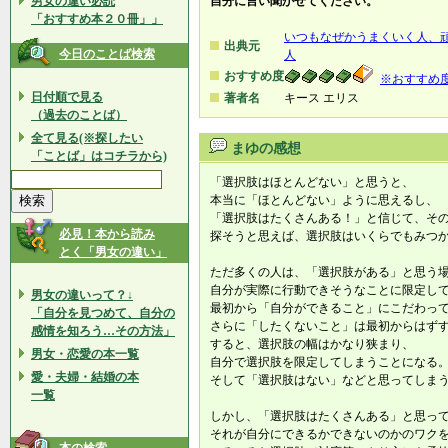
男女の違い必読
自分に言い聞かせてください。
「おすすめ本２０冊」」
いつもなぜかうまくいく人、
出典元
今日のことば検索
人
おすすめ度
※おすすめ
日付順で見る
著者名
キース エリス
（過去のことば）
全て見る(※探したい
まゆの感想
「ことば」はコチラから)
「選択肢はほとんどない」と思うと、
本当に「ほとんどない」ように思えるし、
「選択肢はたくさんある！」と信じて、そ
必見！本から読み
探そうと思えば、選択肢はいくらでもみつ
とく「男女の違い」
ただ多くの人は、「選択肢がある」と思う
自分が実際に行動できそうなことに限定し
男女の違いって？↓
最初から「自分ができること」にこだわっ
「自分を見つめて、自分の
さらに「したくないこと」は最初からはず
感情を知ろう…その方法」
すると、選択肢の幅はかなり狭まり、
男女・恋愛の本一覧
自分で選択肢を限定してしまうことになる
愛・夫婦・結婚の本
そして「選択肢はない」などと思ってしま
一覧
しかし、「選択肢はたくさんある」と思っ
それが自分にできるかできないのかのワク