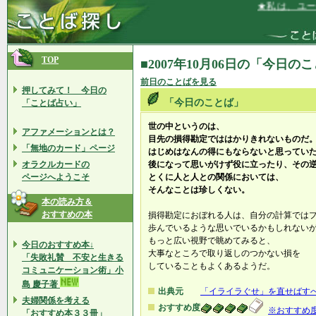
★私は、ユーモ
TOP
■2007年10月06日の「今日の
前日のことばを見る
押してみて！ 今日の
「今日のことば」
「ことば占い」
世の中というのは、
アファメーションとは？
目先の損得勘定でははかりきれないものだ
「無地のカード」ページ
はじめはなんの得にもならないと思ってい
オラクルカードの
後になって思いがけず役に立ったり、その
ページへようこそ
とくに人と人との関係においては、
そんなことは珍しくない。
本の読み方＆
おすすめの本
損得勘定におぼれる人は、自分の計算では
歩んでいるような思いでいるかもしれない
もっと広い視野で眺めてみると、
今日のおすすめ本↓
大事なところで取り返しのつかない損を
「失敗礼賛 不安と生きる
していることもよくあるようだ。
コミュニケーション術」小
島 慶子著
出典元
「イライラぐせ」を直せばす
夫婦関係を考える
おすすめ度
※おすすめ
「おすすめ本３３冊」