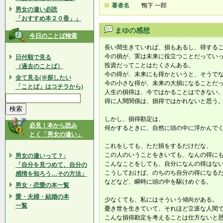
著者名
鴨下 一郎
男女の違い必読
「おすすめ本２０冊」」
まゆの感想
今日のことば検索
長い間生きていれば、損もあるし、得する
今の損が、実は未来に役立つことだってい
日付順で見る
投資だってことはたくさんある。
（過去のことば）
今の得が、未来にも得かというと、そうで
全て見る(※探したい
今の小さな得が、未来の大損になることだ
「ことば」はコチラから)
人生の損得は、今ではかることはできない
得に人間関係は、損得ではかれないと思う
しかし、損得勘定は、
必見！本から読み
何かするときに、自然に頭の中に浮かんで
とく「男女の違い」
これをしても、ただ損をするだけだな、
この人のいうことをきいても、なんの得に
男女の違いって？↓
こんなことをしても、自分になんの得は
「自分を見つめて、自分の
こうしておけば、のちのち自分の得になる
感情を知ろう…その方法」
などなど、瞬時に頭の中を駆けめぐる。
男女・恋愛の本一覧
愛・夫婦・結婚の本
少なくても、私にはそういう傾向がある。
一覧
憂き世を生きていて、それほど立派な人間
こんな損得勘定を考えることは仕方ないと