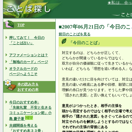
★私は、会った
TOP
■2007年06月21日の「今日の
前日のことばを見る
押してみて！ 今日の
「今日のことば」
「ことば占い」
対立するのは、どちらかが正しくて、
アファメーションとは？
どちらかが間違っているからではなく、
「無地のカード」ページ
双方が自分の価値観に従って生きているか
オラクルカードの
いわば、どちらも「理想を追い求める人」
ページへようこそ
意見の違いだけに目を向けていては、対立
本の読み方＆
意見の違いの根底にある夢や目標、願望に
おすすめの本
理解の糸口が見つかります。そうした夢や
「隠された意図」と言い換えてもいいでし
今日のおすすめ本↓
意見がぶつかったとき、相手の主張を
「失敗礼賛 不安と生きる
頭から否定するのではなく相手の立場で考
コミュニケーション術」小
相手の「隠された意図」をさぐってみる
島 慶子著
対立そのものを解決しようとするのではな
夫婦関係を考える
それぞれの主張の背後にある
「おすすめ本３３冊」