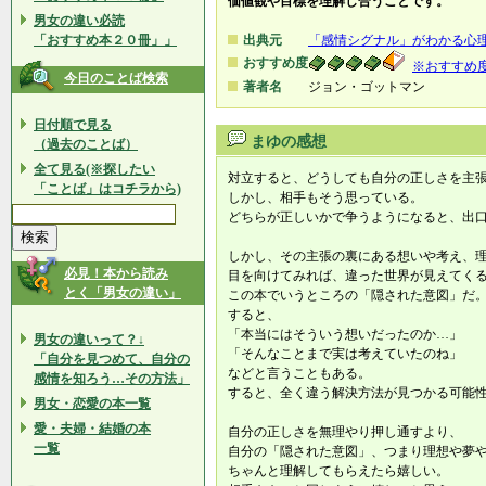
価値観や目標を理解し合うことです。
男女の違い必読
「おすすめ本２０冊」」
出典元
「感情シグナル」がわかる心
おすすめ度
※おすすめ
今日のことば検索
著者名
ジョン・ゴットマン
日付順で見る
まゆの感想
（過去のことば）
全て見る(※探したい
対立すると、どうしても自分の正しさを主
「ことば」はコチラから)
しかし、相手もそう思っている。
どちらが正しいかで争うようになると、出
しかし、その主張の裏にある想いや考え、
必見！本から読み
目を向けてみれば、違った世界が見えてく
とく「男女の違い」
この本でいうところの「隠された意図」だ
すると、
「本当にはそういう想いだったのか…」
男女の違いって？↓
「そんなことまで実は考えていたのね」
「自分を見つめて、自分の
などと言うこともある。
感情を知ろう…その方法」
すると、全く違う解決方法が見つかる可能
男女・恋愛の本一覧
愛・夫婦・結婚の本
自分の正しさを無理やり押し通すより、
一覧
自分の「隠された意図」、つまり理想や夢
ちゃんと理解してもらえたら嬉しい。