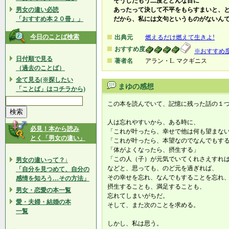
そうしたもう二度とどんな目に
男女の違い必読
あったって決して不平をもらすまいと、
「おすすめ本２０冊」」
だから、私には文句というものがないん
今日のことば検索
出典元
燃えるだけ燃えて生きよ!
おすすめ度
※おすすめ
日付順で見る
著者名
アラン・L. マクギニス
（過去のことば）
全て見る(※探したい
まゆの感想
「ことば」はコチラから)
この本を読んでいて、記憶に残った話の１
人は忘れやすいから、ある時に、
必見！本から読み
「これが叶ったら、幸せで他は何も望まな
とく「男女の違い」
「これが叶ったら、本望なのでなんでもす
「体がよくなったら、摂生する」
「この人（子）が元気でいてくれさえすれ
男女の違いって？↓
などと、思っても、のど元を過ぎれば、
「自分を見つめて、自分の
その幸せを忘れ、なんでもすることを忘れ
感情を知ろう…その方法」
摂生することも、満足することも、
男女・恋愛の本一覧
忘れてしまいがちだ。
愛・夫婦・結婚の本
そして、また次のことを求める。
一覧
しかし、私は思う。