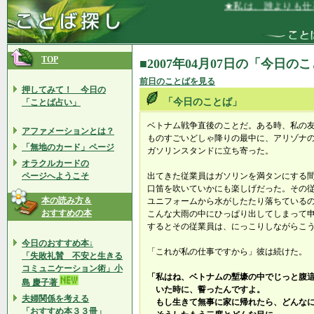
★私は、誰よりも仕事
TOP
■2007年04月07日の「今日の
前日のことばを見る
押してみて！ 今日の
「今日のことば」
「ことば占い」
ベトナム戦争直後のことだ。ある時、私の
アファメーションとは？
ものすごいどしゃ降りの最中に、アリゾナ
「無地のカード」ページ
ガソリンスタンドに立ち寄った。
オラクルカードの
ページへようこそ
出てきた従業員はガソリンを満タンにする
口笛を吹いていかにも楽しげだった。その
本の読み方＆
ユニフォームから水がしたたり落ちている
おすすめの本
こんな大雨の中にひっぱり出してしまって
するとその従業員は、にっこりしながらこ
今日のおすすめ本↓
「これが私の仕事ですから」彼は続けた。
「失敗礼賛 不安と生きる
コミュニケーション術」小
「私はね、ベトナムの塹壕の中でじっと腹
島 慶子著
いた時に、誓ったんですよ。
夫婦関係を考える
もし生きて無事に家に帰れたら、どんなに
「おすすめ本３３冊」