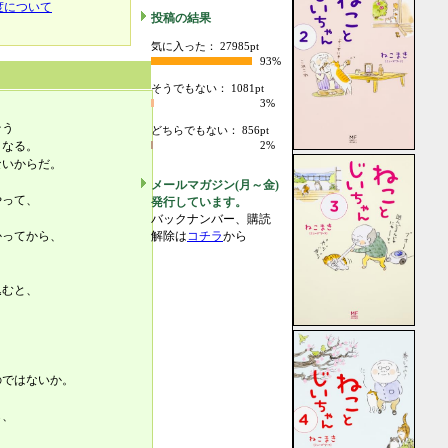
度について
投稿の結果
気に入った： 27985pt
93%
そうでもない： 1081pt
3%
そう
どちらでもない： 856pt
くなる。
2%
ないからだ。
メールマガジン(月～金)
やって、
発行しています。
と
バックナンバー、購読
かってから、
解除は
コチラ
から
。
込むと、
。
のではないか。
ら、