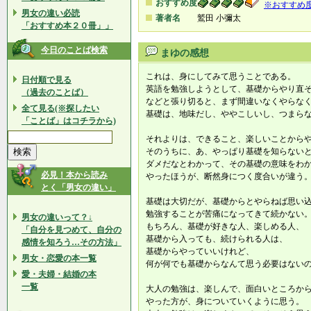
おすすめ度
※おすすめ
男女の違い必読
著者名
鷲田 小彌太
「おすすめ本２０冊」」
今日のことば検索
まゆの感想
これは、身にしてみて思うことである。
日付順で見る
英語を勉強しようとして、基礎からやり直
（過去のことば）
などと張り切ると、まず間違いなくやらな
全て見る(※探したい
基礎は、地味だし、ややこしいし、つまら
「ことば」はコチラから)
それよりは、できること、楽しいことから
そのうちに、あ、やっぱり基礎を知らない
ダメだなとわかって、その基礎の意味をわ
必見！本から読み
やったほうが、断然身につく度合いが違う
とく「男女の違い」
基礎は大切だが、基礎からとやらねば思い
勉強することが苦痛になってきて続かない
男女の違いって？↓
もちろん、基礎が好きな人、楽しめる人、
「自分を見つめて、自分の
基礎から入っても、続けられる人は、
感情を知ろう…その方法」
基礎からやっていいけれど、
男女・恋愛の本一覧
何が何でも基礎からなんて思う必要はない
愛・夫婦・結婚の本
一覧
大人の勉強は、楽しんで、面白いところか
やった方が、身についていくように思う。