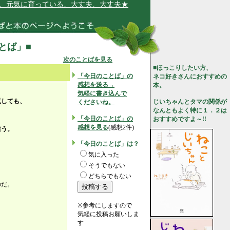
元気に育っている、大丈夫、大丈夫★
ことば」■
次のことばを見る
■ほっこりしたい方、
「今日のことば」の
ネコ好きさんにおすすめの
感想を送る→
本。
気軽に書き込んで
返しても、
じいちゃんとタマの関係が
くださいね。
なんともよく特に１．２は
「今日のことば」の
おすすめですよ～!!
感想を見る
(感想2件)
違う。
「今日のことば」は？
気に入った
そうでもない
、
どちらでもない
のだ。
※参考にしますので
気軽に投稿お願いしま
す