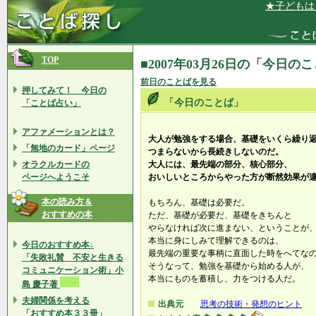
★子どもは、
TOP
■2007年03月26日の「今日の
前日のことばを見る
押してみて！ 今日の
「今日のことば」
「ことば占い」
アファメーションとは？
大人が勉強をする場合、基礎をいくら繰り
「無地のカード」ページ
つまらないから長続きしないのだ。
オラクルカードの
大人には、最先端の部分、核心部分、
ページへようこそ
おいしいところからやった方が断然効果が
本の読み方＆
もちろん、基礎は必要だ。
おすすめの本
ただ、基礎が必要だ、基礎をきちんと
やらなければ次に進まない、ということが
本当に身にしみて理解できるのは、
今日のおすすめ本↓
最先端の重要な事柄に直面した時をへてな
「失敗礼賛 不安と生きる
そうなって、勉強を基礎から始める人が、
コミュニケーション術」小
本当にものを蓄積し、力をつける人だ。
島 慶子著
夫婦関係を考える
出典元
思考の技術・発想のヒント
「おすすめ本３３冊」