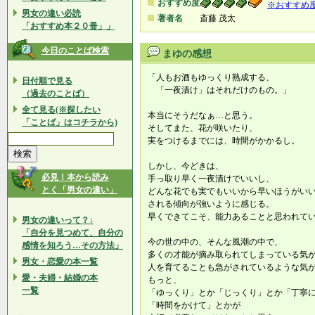
おすすめ度
※おすすめ
男女の違い必読
著者名
斎藤 茂太
「おすすめ本２０冊」」
今日のことば検索
まゆの感想
「人もお酒もゆっくり熟成する、
日付順で見る
「一夜漬け」はそれだけのもの。」
（過去のことば）
全て見る(※探したい
本当にそうだなぁ…と思う。
「ことば」はコチラから)
そしてまた、花が咲いたり、
実をつけるまでには、時間がかかるし。
しかし、今どきは、
必見！本から読み
手っ取り早く一夜漬けでいいし、
とく「男女の違い」
どんな花でも実でもいいから早いほうがい
される傾向が強いように感じる。
早くできてこそ、能力あることと思われて
男女の違いって？↓
「自分を見つめて、自分の
今の世の中の、そんな風潮の中で、
感情を知ろう…その方法」
多くの才能が摘み取られてしまっている気
男女・恋愛の本一覧
人を育てることも急がされているような気
愛・夫婦・結婚の本
もっと、
一覧
「ゆっくり」とか「じっくり」とか「丁寧
「時間をかけて」とかが