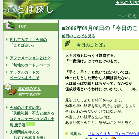
★私の大切な人
TOP
■2006年09月08日の「今日の
前日のことばを見る
押してみて！ 今日の
「今日のことば」
「ことば占い」
人もお酒もゆっくり熟成する、
アファメーションとは？
「一夜漬け」はそれだけのもの。
「無地のカード」ページ
オラクルカードの
「早く、早く」と急いでばかりいては、
ページへようこそ
ゆったりとした豊かな人間は育たない。
人は菜っぱや豆とはちがって、なかなか
本の読み方＆
促成栽培というわけにはいかない。
（略
おすすめの本
最初はたっぷりと時間を与えよう。
効率や早い結果を望む気持ちは誰しもあり
今日のおすすめ本↓
それがわからないわけではないが、
「失敗礼賛 不安と生きる
本当によい結果を生むのは、
コミュニケーション術」小
あまり焦らぬこと、急がぬことだと思う。
島 慶子著
夫婦関係を考える
出典元
「ゆっくり力」ですべてがう
「おすすめ本３３冊」