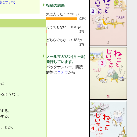
度について
投稿の結果
気に入った： 27985pt
93%
そうでもない： 1081pt
3%
どちらでもない： 856pt
2%
メールマガジン(月～金)
発行しています。
バックナンバー、購読
解除は
コチラ
から
いと
いるような…
がする。
がする。
に」とか、