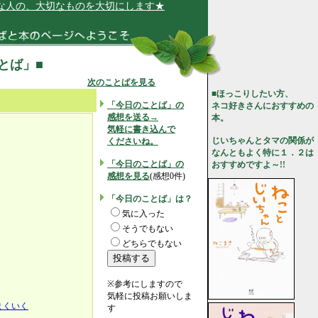
の、大切なものを大切にします★
ことば」■
次のことばを見る
■ほっこりしたい方、
「今日のことば」の
ネコ好きさんにおすすめの
感想を送る→
本。
気軽に書き込んで
じいちゃんとタマの関係が
くださいね。
なんともよく特に１．２は
「今日のことば」の
おすすめですよ～!!
感想を見る
(感想0件)
「今日のことば」は？
）
気に入った
そうでもない
、
どちらでもない
※参考にしますので
気軽に投稿お願いしま
まくいく
す