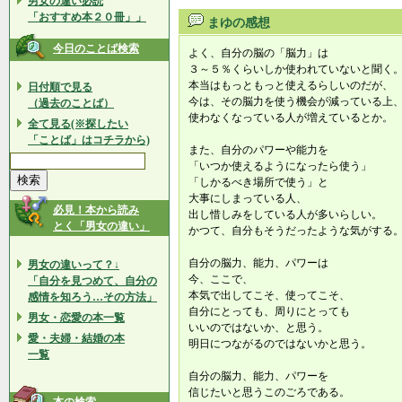
男女の違い必読
「おすすめ本２０冊」」
まゆの感想
今日のことば検索
よく、自分の脳の「脳力」は
３～５％くらいしか使われていないと聞く
本当はもっともっと使えるらしいのだが、
日付順で見る
今は、その脳力を使う機会が減っている上
（過去のことば）
使わなくなっている人が増えているとか。
全て見る(※探したい
「ことば」はコチラから)
また、自分のパワーや能力を
「いつか使えるようになったら使う」
「しかるべき場所で使う」と
大事にしまっている人、
必見！本から読み
出し惜しみをしている人が多いらしい。
とく「男女の違い」
かつて、自分もそうだったような気がする
自分の脳力、能力、パワーは
男女の違いって？↓
今、ここで、
「自分を見つめて、自分の
本気で出してこそ、使ってこそ、
感情を知ろう…その方法」
自分にとっても、周りにとっても
男女・恋愛の本一覧
いいのではないか、と思う。
愛・夫婦・結婚の本
明日につながるのではないかと思う。
一覧
自分の脳力、能力、パワーを
信じたいと思うこのごろである。