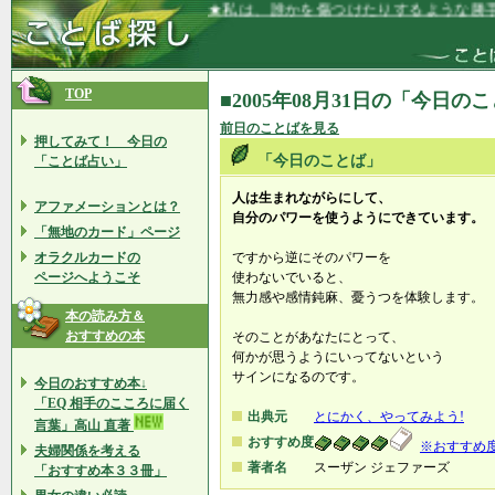
★私は、誰かを傷つけたりするような勝手
TOP
■2005年08月31日の「今日の
前日のことばを見る
押してみて！ 今日の
「今日のことば」
「ことば占い」
人は生まれながらにして、
アファメーションとは？
自分のパワーを使うようにできています。
「無地のカード」ページ
オラクルカードの
ですから逆にそのパワーを
ページへようこそ
使わないでいると、
無力感や感情鈍麻、憂うつを体験します。
本の読み方＆
おすすめの本
そのことがあなたにとって、
何かが思うようにいってないという
サインになるのです。
今日のおすすめ本↓
「EQ 相手のこころに届く
出典元
とにかく、やってみよう!
言葉」高山 直著
おすすめ度
※おすすめ
夫婦関係を考える
著者名
スーザン ジェファーズ
「おすすめ本３３冊」