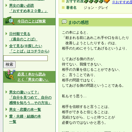
おすすめ度
※おすすめ
男女の違い必読
著者名
ジョン・グレイ
「おすすめ本２０冊」」
今日のことば検索
まゆの感想
この本によると、
日付順で見る
「頼まれる前にあれこれ手や口を出したり
（過去のことば）
改善しようとしたりする」のは、
全て見る(※探したい
相手のためにそうしてあげるというより、
「ことば」はコチラから)
してあげる側の方が、
待てない、我慢できない、
相手の力量を信じることができない、
必見！本から読み
と、言うことであり、
とく「男女の違い」
相手の問題ではなく、
してあげる側の問題ということである。
男女の違いって？↓
私もそう思う…
「自分を見つめて、自分の
感情を知ろう…その方法」
相手を信頼すると言うことは、
男女・恋愛の本一覧
相手ができると信じることは、
愛・夫婦・結婚の本
見続けながら、じっと待つことが
一覧
必要なのではないかと思う。