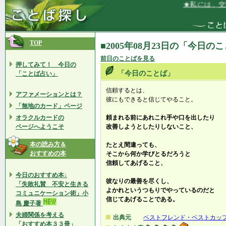
★私には、交渉
TOP
■2005年08月23日の「今日の
前日のことばを見る
押してみて！ 今日の
「今日のことば」
「ことば占い」
信頼するとは、
アファメーションとは？
彼にもできると信じてやること。
「無地のカード」ページ
オラクルカードの
頼まれる前にあれこれ手や口を出したり
ページへようこそ
改善しようとしたりしないこと、
本の読み方＆
たとえ間違っても、
おすすめの本
そこから何か学びとるだろうと
信頼してあげること、
今日のおすすめ本↓
彼なりの最善を尽くし、
「失敗礼賛 不安と生きる
よかれというつもりでやっているのだと
コミュニケーション術」小
信じてあげることである。
島 慶子著
夫婦関係を考える
出典元
ベストフレンド・ベストカッ
「おすすめ本３３冊」