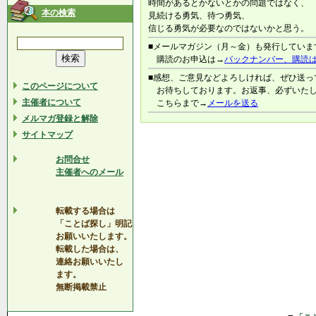
時間があるとかないとかの問題ではなく、
本の検索
見続ける勇気、待つ勇気、
信じる勇気が必要なのではないかと思う。
■メールマガジン（月～金）も発行していま
購読のお申込は→
バックナンバー、購読
■感想、ご意見などよろしければ、ぜひ送っ
このページについて
お待ちしております。お返事、必ずいた
主催者について
こちらまで→
メールを送る
メルマガ登録と解除
サイトマップ
お問合せ
主催者へのメール
転載する場合は
「ことば探し」明記
お願いいたします。
転載した場合は、
連絡お願いいたし
ます。
無断掲載禁止