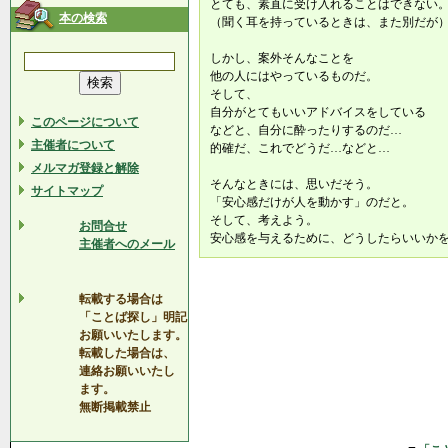
とても、素直に受け入れることはできない
本の検索
（聞く耳を持っているときは、また別だが
しかし、案外そんなことを
他の人にはやっているものだ。
そして、
自分がとてもいいアドバイスをしている
このページについて
などと、自分に酔ったりするのだ…
主催者について
的確だ、これでどうだ…などと…
メルマガ登録と解除
そんなときには、思いだそう。
サイトマップ
「安心感だけが人を動かす」のだと。
そして、考えよう。
お問合せ
安心感を与えるために、どうしたらいいか
主催者へのメール
転載する場合は
「ことば探し」明記
お願いいたします。
転載した場合は、
連絡お願いいたし
ます。
無断掲載禁止