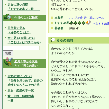
それが、どんなに正しくて、
男女の違い必読
相手にとって、
「おすすめ本２０冊」」
いいと思われることであっても。
今日のことば検索
出典元
こころの対話 25のルール
おすすめ度
※おすすめ
日付順で見る
著者名
伊藤 守
（過去のことば）
全て見る(※探したい
まゆの感想
「ことば」はコチラから)
自分のこととして考えてみれば、
よくわかるのだが…
必見！本から読み
自分が受け入れる気持ちのないときに
とく「男女の違い」
どんなに正しいアドバイスをもらっても、
いや…、それが、
正しいことであればあるだけ、
男女の違いって？↓
批判めいたものであればあるだけ、
「自分を見つめて、自分の
決めつけられればそれだけ、
感情を知ろう…その方法」
男女・恋愛の本一覧
その通りに動きたくはない。
愛・夫婦・結婚の本
それで、自分が変わろうなんて思わない。
一覧
悔しいし、相手のいいなりになんて
なりたくはない。