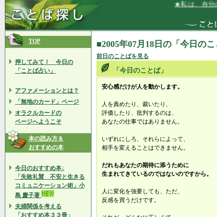
★私は、自分の
TOP
■2005年07月18日の「今日の
前日のことばを見る
押してみて！ 今日の
「今日のことば」
「ことば占い」
安心感だけが人を動かします。
アファメーションとは？
「無地のカード」ページ
人を責めたり、裁いたり、
オラクルカードの
評価したり、批判するのは、
ページへようこそ
あなたの仕事ではありません。
本の読み方＆
いずれにしろ、それらによって、
おすすめの本
相手を変えることはできません。
だれもあなたの期待に添うために
今日のおすすめ本↓
生まれてきているのではないのですから。
「失敗礼賛 不安と生きる
コミュニケーション術」小
人に変化を強要しても、ただ、
島 慶子著
反感を買うだけです。
夫婦関係を考える
「おすすめ本３３冊」