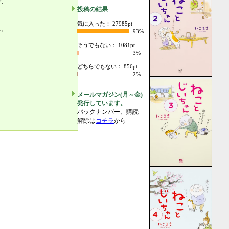
で、
投稿の結果
気に入った： 27985pt
ぁ。
93%
そうでもない： 1081pt
3%
どちらでもない： 856pt
2%
メールマガジン(月～金)
発行しています。
バックナンバー、購読
解除は
コチラ
から