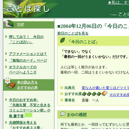
★私は、すて
TOP
■2004年12月06日の「今日の
前日のことばを見る
押してみて！ 今日の
「今日のことば」
「ことば占い」
「できない」でなく
アファメーションとは？
「最初の一回がうまくいかない」だけです
「無地のカード」ページ
オラクルカードの
人には等しく能力があります。
ページへようこそ
最初の一回、二回はうまくいかないだけな
本の読み方＆
おすすめの本
出典元
変な人が書いた驚くほどツイ
おすすめ度
※おすすめ
今日のおすすめ本↓
著者名
斎藤 一人
「失敗礼賛 不安と生きる
コミュニケーション術」小
まゆの感想
島 慶子著
夫婦関係を考える
何でも最初とか、一回目ってむずかしいと
「おすすめ本３３冊」