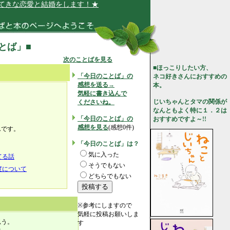
きな恋愛と結婚をします！★
ことば」■
次のことばを見る
■ほっこりしたい方、
「今日のことば」の
ネコ好きさんにおすすめの
感想を送る→
本。
気軽に書き込んで
。
じいちゃんとタマの関係が
くださいね。
なんともよく特に１．２は
「今日のことば」の
おすすめですよ～!!
感想を見る
(感想0件)
んです。
「今日のことば」は？
気に入った
てる話
そうでもない
度について
どちらでもない
※参考にしますので
気軽に投稿お願いしま
思う。
す