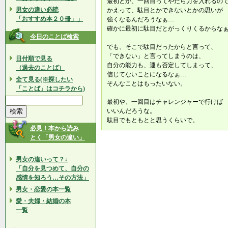
最初とか、一回目ってやたら力を入れるの
男女の違い必読
かえって、駄目とかできないとかの思いが
「おすすめ本２０冊」」
強くなるんだろうなぁ…
確かに最初に駄目だとがっくりくるからな
今日のことば検索
でも、そこで駄目だったからと言って、
「できない」と言ってしまうのは、
日付順で見る
自分の能力も、運も否定してしまって、
（過去のことば）
信じてないことになるなぁ…
全て見る(※探したい
そんなことはもったいない。
「ことば」はコチラから)
最初や、一回目はチャレンジャーで行けば
いいんだろうな。
駄目でもともとと思うくらいで。
必見！本から読み
とく「男女の違い」
男女の違いって？↓
「自分を見つめて、自分の
感情を知ろう…その方法」
男女・恋愛の本一覧
愛・夫婦・結婚の本
一覧