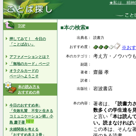
★私は、精神的
TOP
■本の検索■
出典名：
読書力
押してみて！ 今日の
「ことば占い」
おすすめ度：
※お
考え方・ノウハウ
本のカテゴリ：
アファメーションとは？
「無地のカード」ページ
副題：
オラクルカードの
齋藤 孝
著者：
ページへようこそ
訳者：
本の読み方＆
岩波書店
出版社：
おすすめの本
本の内容：
著者は、
「読書力
今日のおすすめ本↓
数多くの学生達を
「失敗礼賛 不安と生きる
と言い
「本は読ん
コミュニケーション術」小
島 慶子著
い。読まなければ
この本は、そんな
夫婦関係を考える
「おすすめ本３３冊」
張のある読書