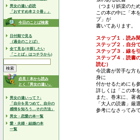
（つまり娯楽のた
男女の違い必読
「おすすめ本２０冊」」
この本の中に「本
プ」が
今日のことば検索
書いてあります。
日付順で見る
ステップ１．読み
（過去のことば）
ステップ２．自分
全て見る(※探したい
ステップ３．線を
「ことば」はコチラから)
ステップ４．読書
読む）
今読書が苦手な方
身に
必見！本から読み
付かせるためにも
とく「男女の違い」
詳しくは「この本
また、巻末に、著
男女の違いって？↓
「大人の読書」厳
「自分を見つめて、自分の
感情を知ろう…その方法」
参考になさってみ
男女・恋愛の本一覧
愛・夫婦・結婚の本
一覧