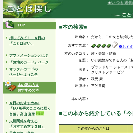
★いつも適切に
TOP
■本の検索■
出典名：
だから、この女と結婚し
押してみて！ 今日の
「ことば占い」
おすすめ度：
※おすす
本のカテゴリ：
愛・夫婦・結婚
アファメーションとは？
副題：
いい結婚ができる人の「魅
「無地のカード」ページ
ブラッドリー ジャーストマン
オラクルカードの
著者：
クリストファー ピゾ
ページへようこそ
訳者：
秋元 康
本の読み方＆
出版社：
三笠書房
おすすめの本
本の内容：
今日のおすすめ本↓
「EQ 相手のこころに届く
■この本から紹介している「今
言葉」高山 直著
夫婦関係を考える
「おすすめ本３３冊」
この本からのことば