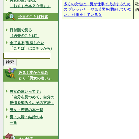
男女の違い必読
多くの女性は、男が仕事で成功するため
確
「おすすめ本２０冊」」
の プレッシャーや気苦労を理解していな
的
い。 仕事をしている女
今日のことば検索
日付順で見る
（過去のことば）
全て見る(※探したい
「ことば」はコチラから)
必見！本から読み
とく「男女の違い」
男女の違いって？↓
「自分を見つめて、自分の
感情を知ろう…その方法」
男女・恋愛の本一覧
愛・夫婦・結婚の本
一覧