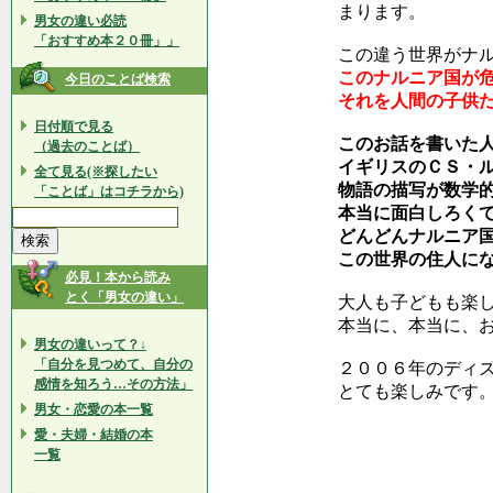
まります。
男女の違い必読
「おすすめ本２０冊」」
この違う世界がナ
このナルニア国が
今日のことば検索
それを人間の子供
日付順で見る
このお話を書いた
（過去のことば）
イギリスのＣＳ・
全て見る(※探したい
物語の描写が数学
「ことば」はコチラから)
本当に面白しろく
どんどんナルニア
この世界の住人に
必見！本から読み
とく「男女の違い」
大人も子どもも楽
本当に、本当に、
男女の違いって？↓
「自分を見つめて、自分の
２００６年のディ
感情を知ろう…その方法」
とても楽しみです
男女・恋愛の本一覧
愛・夫婦・結婚の本
一覧