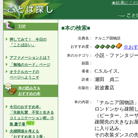
★結果にこだわ
TOP
■本の検索■
出典名：
ナルニア国物語
押してみて！ 今日の
「ことば占い」
おすすめ度：
※お
小説・ファンタジ
本のカテゴリ：
アファメーションとは？
副題：
「無地のカード」ページ
C.S.ルイス,
著者：
オラクルカードの
ページへようこそ
瀬田 貞二
訳者：
岩波書店
出版社：
本の読み方＆
おすすめの本
本の内容：
「ナルニア国物語
今日のおすすめ本↓
ロンドンから疎開
「失敗礼賛 不安と生きる
（ピーター、スー
コミュニケーション術」小
疎開先の大きなお
島 慶子著
に入り込み、
夫婦関係を考える
その衣装ダンスの
「おすすめ本３３冊」