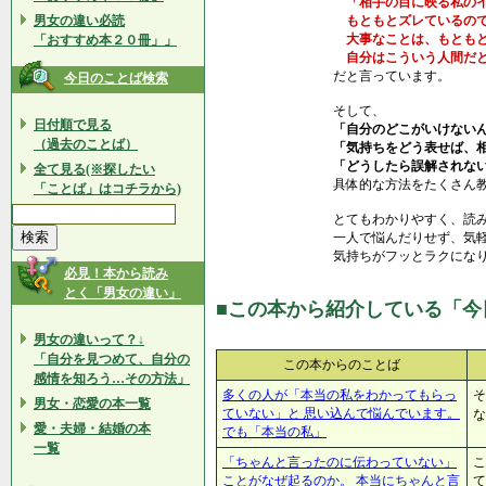
「相手の目に映る私のイ
男女の違い必読
もともとズレているので
大事なことは、もともと
「おすすめ本２０冊」」
自分はこういう人間だと
だと言っています。
今日のことば検索
そして、
日付順で見る
「自分のどこがいけない
（過去のことば）
「気持ちをどう表せば、
「どうしたら誤解されな
全て見る(※探したい
具体的な方法をたくさん
「ことば」はコチラから)
とてもわかりやすく、読
一人で悩んだりせず、気
気持ちがフッとラクにな
必見！本から読み
とく「男女の違い」
■この本から紹介している「今
男女の違いって？↓
「自分を見つめて、自分の
この本からのことば
感情を知ろう…その方法」
多くの人が「本当の私をわかってもらっ
そ
男女・恋愛の本一覧
ていない」と 思い込んで悩んでいます。
な
愛・夫婦・結婚の本
でも「本当の私」
一覧
「ちゃんと言ったのに伝わっていない」
こ
ことがなぜ起るのか。 本当にちゃんと言
て