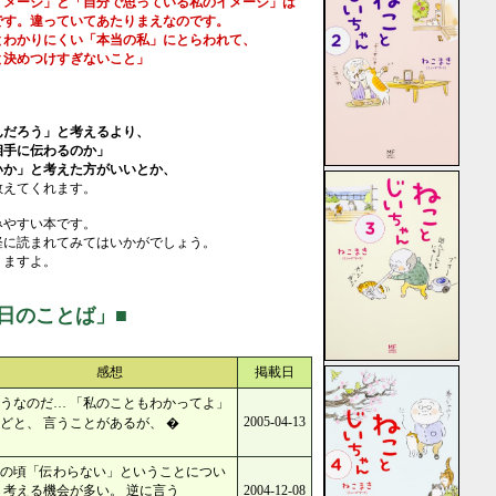
メージ」と「自分で思っている私のイメージ」は
す。違っていてあたりまえなのです。
わかりにくい「本当の私」にとらわれて、
決めつけすぎないこと」
んだろう」と考えるより、
相手に伝わるのか」
いか」と考えた方がいいとか、
教えてくれます。
みやすい本です。
軽に読まれてみてはいかがでしょう。
りますよ。
日のことば」■
感想
掲載日
うなのだ… 「私のこともわかってよ」
2005-04-13
どと、 言うことがあるが、 �
の頃「伝わらない」ということについ
 考える機会が多い。 逆に言う
2004-12-08