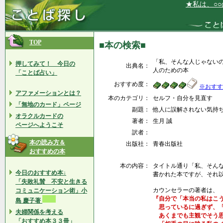
★私は、○○の
TOP
■本の検索■
「私、そんな人じゃない
押してみて！ 今日の
出典名：
人のための本
「ことば占い」
おすすめ度：
※おすす
アファメーションとは？
本のカテゴリ：
セルフ・自分を見直す
「無地のカード」ページ
副題：
他人に誤解されない気持
オラクルカードの
著者：
生月 誠
ページへようこそ
訳者：
本の読み方＆
出版社：
青春出版社
おすすめの本
本の内容：
タイトル通り「私、そん
今日のおすすめ本↓
書かれた本ですが、それ
「失敗礼賛 不安と生きる
カウンセラーの著者は、
コミュニケーション術」小
『自分で「本当の私はこ
島 慶子著
思っているに過ぎず、「
夫婦関係を考える
あくまでも主観でそう思
「おすすめ本３３冊」