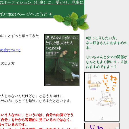
オーディション（仕事）に、受かり、見事にやりとげます★
のに」とずっと思ってきた
■ほっこりしたい方、
ネコ好きさんにおすすめの
本。
め度について
じいちゃんとタマの関係が
なんともよく特に１．２は
ちの伝え方
おすすめですよ～!!
な人じゃないんだけどな」と思う方向けに
以外の方にもとても勉強になる本だと思います。
ういう人なのに」というのは、自分の内側でそう
自分」を外から客観的に見ているのではなく、
っているのです。