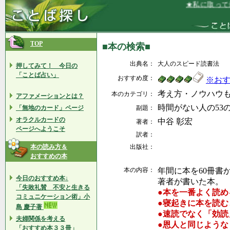
★私に取って最
TOP
■本の検索■
出典名：
大人のスピード読書法
押してみて！ 今日の
「ことば占い」
おすすめ度：
※お
考え方・ノウハウ
本のカテゴリ：
アファメーションとは？
時間がない人の53
「無地のカード」ページ
副題：
オラクルカードの
中谷 彰宏
著者：
ページへようこそ
訳者：
本の読み方＆
出版社：
おすすめの本
本の内容：
年間に本を60冊書
今日のおすすめ本↓
著者が書いた本。
「失敗礼賛 不安と生きる
●本を一番よく読め
コミュニケーション術」小
●寝起きに本を読
島 慶子著
●速読でなく「効読
夫婦関係を考える
●恩人と同じような
「おすすめ本３３冊」