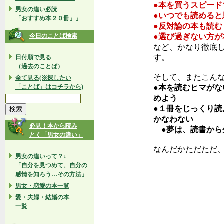
●本を買うスピー
男女の違い必読
●いつでも読める
「おすすめ本２０冊」」
●反対論の本も読む
今日のことば検索
●選び過ぎない方が
など、かなり徹底
す。
日付順で見る
（過去のことば）
そして、またこん
全て見る(※探したい
「ことば」はコチラから)
●本を読むヒマが
めよう
●１冊をじっくり読
かなわない
必見！本から読み
●夢は、読書から
とく「男女の違い」
なんだかただただ
男女の違いって？↓
「自分を見つめて、自分の
感情を知ろう…その方法」
男女・恋愛の本一覧
愛・夫婦・結婚の本
一覧