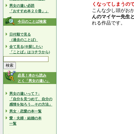
くなってしまうの
男女の違い必読
こんな少し頭がお
「おすすめ本２０冊」」
んのマイヤー先生
今日のことば検索
れる作品です。
日付順で見る
（過去のことば）
全て見る(※探したい
「ことば」はコチラから)
必見！本から読み
とく「男女の違い」
男女の違いって？↓
「自分を見つめて、自分の
感情を知ろう…その方法」
男女・恋愛の本一覧
愛・夫婦・結婚の本
一覧