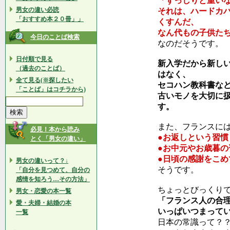
「ずっしりと重い
男女の違い必読
それは、ハードカ
「おすすめ本２０冊」」
くすんだ、
なん代もの子供た
今日のことば検索
なのだそうです。
日付順で見る
新入学だから新し
（過去のことば）
はなく、
全て見る(※探したい
セコハン教科書な
「ことば」はコチラから)
古いモノを大切に
す。
また、フランスに
必見！本から読み
●お返しという習慣
とく「男女の違い」
●お中元やお歳暮の
●日頃の感謝をこ
男女の違いって？↓
そうです。
「自分を見つめて、自分の
感情を知ろう…その方法」
ちょっとびっくり
男女・恋愛の本一覧
「フランス人の合
愛・夫婦・結婚の本
いっぱいつまって
一覧
日本の常識って？