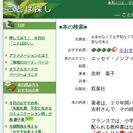
★私には、すば
TOP
■本の検索■
お金がなくても平気なフ
押してみて！ 今日の
出典名：
安な日本人
「ことば占い」
おすすめ度：
※お
アファメーションとは？
エッセイ・ノンフ
本のカテゴリ：
「無地のカード」ページ
副題：
オラクルカードの
吉村 葉子
著者：
ページへようこそ
訳者：
本の読み方＆
双葉社
出版社：
おすすめの本
本の内容：
著者は、２０年間
今日のおすすめ本↓
「失敗礼賛 不安と生きる
吉村さんで、その
コミュニケーション術」小
島 慶子著
フランスでは、小
夫婦関係を考える
配られる教科書は
「おすすめ本３３冊」