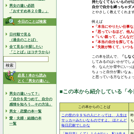
持たなくてもいいものが
男女の違い必読
自分で自分を縛っちゃダ
「おすすめ本２０冊」」
とやさしく教えてくれま
今日のことば検索
例えば
●「本当にやりたい仕事
●「思っているほど、他
日付順で見る
●「いい親って、どんなだ
（過去のことば）
●「本当の自分を探して
全て見る(※探したい
●「失敗が怖くて、いつ
「ことば」はコチラから)
この本を読んで、
「しな
してみるのはいかがでし
今、なんだか背中にいっ
ちょっと自分が重いなぁ
必見！本から読み
と思っている方などちょ
とく「男女の違い」
■この本から紹介している「今
男女の違いって？↓
「自分を見つめて、自分の
感情を知ろう…その方法」
この本からのことば
男女・恋愛の本一覧
この世の９９％の人にとっては、 人生は
昨
愛・夫婦・結婚の本
サッカーみたいなものですよ。 ほとんど
ち
一覧
毎日忍耐でしかな
「毎日楽しくてしようがない、私は生ま
毎