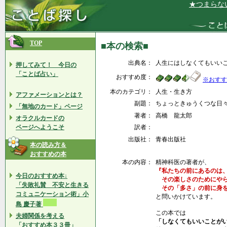
★つまらないプ
TOP
■本の検索■
出典名：
人生にはしなくてもいい
押してみて！ 今日の
「ことば占い」
おすすめ度：
※おすす
本のカテゴリ：
人生・生き方
アファメーションとは？
副題：
ちょっときゅうくつな日
「無地のカード」ページ
著者：
高橋 龍太郎
オラクルカードの
ページへようこそ
訳者：
出版社：
青春出版社
本の読み方＆
おすすめの本
本の内容：
精神科医の著者が、
『私たちの前にあるのは
今日のおすすめ本↓
その楽しさのためにやら
「失敗礼賛 不安と生きる
その「多さ」の前に身を
コミュニケーション術」小
と問いかけています。
島 慶子著
この本では
夫婦関係を考える
「しなくてもいいことが
「おすすめ本３３冊」