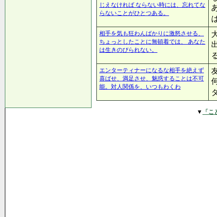
じえなければ ならない時には、忘れてな
らないことがひとつある。
相手を気も狂わんばかりに激怒させる、
ちょっとしたことに無頓着では、 あなた
は生きのびられない。
エンターティナーになるな相手を絶えず
喜ばせ、満足させ、魅惑することは不可
能。対人関係を、いつもわくわ
▼
「こ