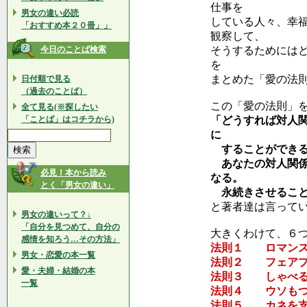
仕事を
男女の違い必読
している人々、幸
「おすすめ本２０冊」」
観察して、
今日のことば検索
そうするためには
を
まとめた「愛の法
日付順で見る
（過去のことば）
この「愛の法則」
全て見る(※探したい
「ことば」はコチラから)
「どうすれば対人
に
することができる
あなたの対人関係
必見！本から読み
なる。
とく「男女の違い」
永続きさせること
と著者達は言って
男女の違いって？↓
「自分を見つめて、自分の
大きくわけて、６
感情を知ろう…その方法」
法則１ ロマンス
男女・恋愛の本一覧
法則２ フェアプ
愛・夫婦・結婚の本
法則３ しゃべる
一覧
法則４ ウソも
法則５ カネを支