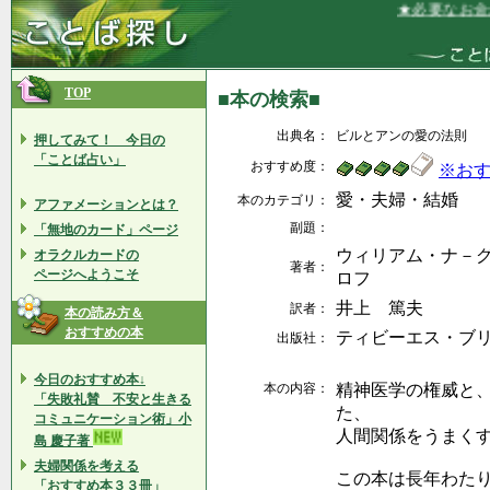
★必要なお金が
TOP
■本の検索■
出典名：
ビルとアンの愛の法則
押してみて！ 今日の
「ことば占い」
おすすめ度：
※お
愛・夫婦・結婚
本のカテゴリ：
アファメーションとは？
副題：
「無地のカード」ページ
ウィリアム・ナ－グ
オラクルカードの
著者：
ページへようこそ
ロフ
井上 篤夫
訳者：
本の読み方＆
おすすめの本
ティビーエス・ブ
出版社：
今日のおすすめ本↓
本の内容：
精神医学の権威と
「失敗礼賛 不安と生きる
た、
コミュニケーション術」小
人間関係をうまく
島 慶子著
夫婦関係を考える
この本は長年わた
「おすすめ本３３冊」