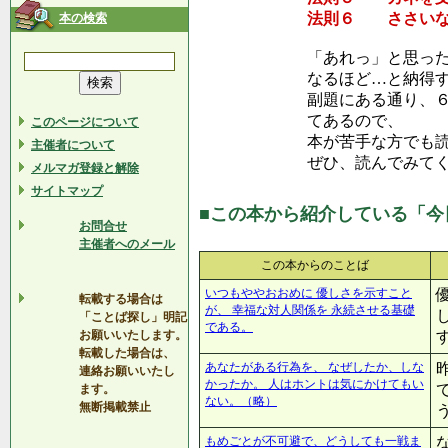
法則６ ささいな
本の検索
「あれっ」と思っ
なるほど…と納得
副題にある通り、
てあるので、
このページについて
本が苦手な方でも
主催者について
ぜひ、読んでみて
メルマガ登録と解除
サイトマップ
■この本から紹介している「今
お問合せ
主催者へのメール
この本からのことば
いつもややおおめに 優しさを示すこと
転載する場合は
が、 幸福な対人関係を 永続させる基礎
「ことば探し」明記
である。
お願いいたします。
転載した場合は、
あなたがある行為を、 なぜしたか、しな
連絡お願いいたし
かったか。 人はホントは気にかけてもい
ます。
ない。（略）
無断掲載禁止
もめごとが不可避で、どうしても一戦ま