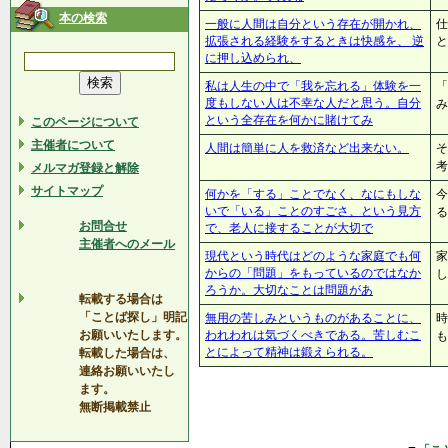
本の検索
一般に人間は自分という存在が開かれ、
仕
拡張される経験をするときは快感を、 逆
と
に押し込められ、
私は人生の中で「我を忘れる」体験を一
「
度もしない人は不幸な人だと思う。自分
み
という全存在を何かに賭けてみ
このページについて
主催者について
人間は簡単に人を救済など出来ない。
そ
考
メルマガ登録と解除
サイトマップ
何かを「する」ことでなく、なにもしな
今
いで「いる」ことのすごさ、という見方
る
お問合せ
で、老人に接することが大切で
主催者へのメール
現代という時代はどのような家庭でも何
家
からの「問題」をもっているのではなか
し
ろうか。大切なことは問題があ
転載する場合は
「ことば探し」明記
無用の苦しみというものがあることに、
時
お願いいたします。
われわれは気づくべきである。苦しむこ
も
とによって精神は鍛えられる。
転載した場合は、
連絡お願いいたし
ます。
無断掲載禁止