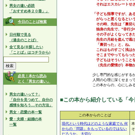
それはエスカレートせざ
男女の違い必読
「おすすめ本２０冊」」
「子ども指導ですが、あ
がらっと悪くなるという
今日のことば検索
その時、先生は「裏切ら
独身の先生で、“非行少
その子がよくなってきた
日付順で見る
先生の月給を盗んで逃げ
（過去のことば）
「裏切った」と、ね。
全て見る(※探したい
これはものすごく浅はか
「ことば」はコチラから)
そこまでやってもらった
子どもはそういうことを
（先生の愛情が）本物か
少し専門的な感じがする
必見！本から読み
人間の心理に深くせまっ
とく「男女の違い」
この本からの、心にしみ
男女の違いって？↓
■この本から紹介している「今
「自分を見つめて、自分の
感情を知ろう…その方法」
男女・恋愛の本一覧
この本からのことば
愛・夫婦・結婚の本
現代という時代はどのような家庭でも 何
本
一覧
からの「問題」をもっているのではない
そ
だろうか。 大切な