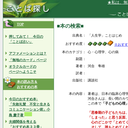
★私は、無理な
TOP
■本の検索■
出典名：
「人生学」ことはじめ
押してみて！ 今日の
「ことば占い」
おすすめ度：
※おすす
本のカテゴリ：
心・心理学、心の病
アファメーションとは？
副題：
「無地のカード」ページ
著者：
河合 隼雄
オラクルカードの
ページへようこそ
訳者：
出版社：
講談社
本の読み方＆
おすすめの本
本の内容：
著者は、日本の臨床心理
河合さんは、長い間のカ
今日のおすすめ本↓
この本で
「子どもの心理
「失敗礼賛 不安と生きる
コミュニケーション術」小
「思春期の子どもたちは
島 慶子著
「しまった」と思う反面
夫婦関係を考える
心のどこかで「とめてく
「おすすめ本３３冊」
そして、誰もとめてくれ