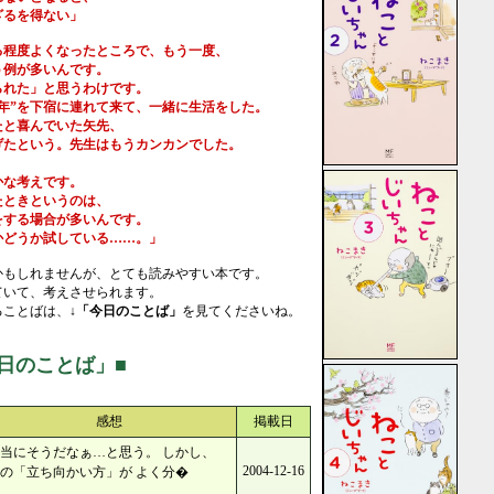
るを得ない」
る程度よくなったところで、もう一度、
例が多いんです。
れた」と思うわけです。
年”を下宿に連れて来て、一緒に生活をした。
と喜んでいた矢先、
たという。先生はもうカンカンでした。
な考えです。
ときというのは、
する場合が多いんです。
どうか試している……。」
かもしれませんが、とても読みやすい本です。
ていて、考えさせられます。
ることばは、
↓「今日のことば」
を見てくださいね。
日のことば」■
感想
掲載日
当にそうだなぁ…と思う。 しかし、
2004-12-16
の「立ち向かい方」が よく分�