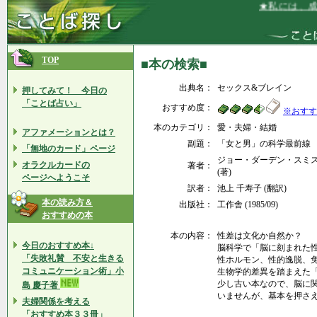
★私には、成功
TOP
■本の検索■
出典名：
セックス&ブレイン
押してみて！ 今日の
「ことば占い」
おすすめ度：
※おすす
本のカテゴリ：
愛・夫婦・結婚
アファメーションとは？
副題：
「女と男」の科学最前線
「無地のカード」ページ
ジョー・ダーデン・スミス 
オラクルカードの
著者：
(著)
ページへようこそ
訳者：
池上 千寿子 (翻訳)
本の読み方＆
出版社：
工作舎 (1985/09)
おすすめの本
本の内容：
性差は文化か自然か？
今日のおすすめ本↓
脳科学で「脳に刻まれた
「失敗礼賛 不安と生きる
性ホルモン、性的逸脱、
コミュニケーション術」小
生物学的差異を踏まえた
少し古い本なので、脳に
島 慶子著
いませんが、基本を押さ
夫婦関係を考える
「おすすめ本３３冊」