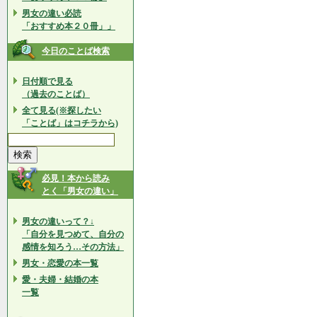
男女の違い必読
「おすすめ本２０冊」」
今日のことば検索
日付順で見る
（過去のことば）
全て見る(※探したい
「ことば」はコチラから)
必見！本から読み
とく「男女の違い」
男女の違いって？↓
「自分を見つめて、自分の
感情を知ろう…その方法」
男女・恋愛の本一覧
愛・夫婦・結婚の本
一覧