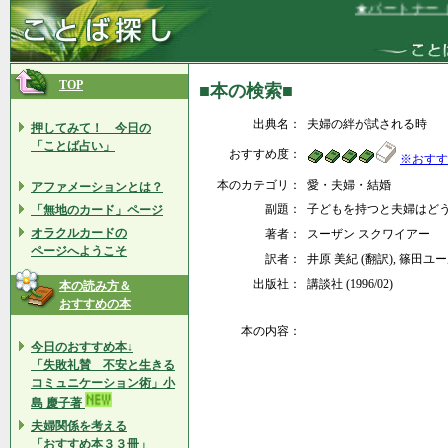
★パートナー（
TOP
■本の検索■
出典名：
夫婦の絆が試される時
押してみて！ 今日の
「ことば占い」
おすすめ度：
※おすす
本のカテゴリ：
愛・夫婦・結婚
アファメーションとは？
副題：
子どもを持つと夫婦はど
「無地のカード」ページ
オラクルカードの
著者：
スーザン スクワイアー
ページへようこそ
訳者：
井原 美紀 (翻訳), 篠田ユ
出版社：
講談社 (1996/02)
本の読み方＆
おすすめの本
本の内容：
今日のおすすめ本↓
「失敗礼賛 不安と生きる
コミュニケーション術」小
島 慶子著
夫婦関係を考える
「おすすめ本３３冊」