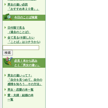
男女の違い必読
「おすすめ本２０冊」」
今日のことば検索
日付順で見る
（過去のことば）
全て見る(※探したい
「ことば」はコチラから)
必見！本から読み
とく「男女の違い」
男女の違いって？↓
「自分を見つめて、自分の
感情を知ろう…その方法」
男女・恋愛の本一覧
愛・夫婦・結婚の本
一覧