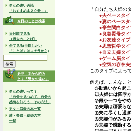
男女の違い必読
「自分たち夫婦の
「おすすめ本２０冊」」
●夫ペースタイ
今日のことば検索
●妻のペースタ
●亭主関白タイ
●良妻賢母タイ
日付順で見る
（過去のことば）
●お友達タイプ
全て見る(※探したい
●思想哲学タイ
「ことば」はコチラから)
●自立夫婦タイ
●ゲーム脳タイ
●空気の存在夫
このタイプによっ
必見！本から読み
とく「男女の違い」
例えば、こんなこ
◎勘違いから起こ
男女の違いって？↓
◎夫婦には四季が
「自分を見つめて、自分の
◎何か一つをやめ
感情を知ろう…その方法」
◎夫婦は頑張らな
男女・恋愛の本一覧
◎夫に尽くし過ぎ
愛・夫婦・結婚の本
◎夫婦仲がみるみ
一覧
◎夫婦で感動する