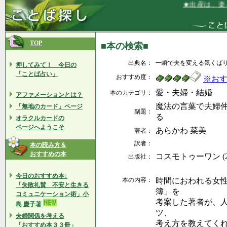
★出産は、楽々
TOP
■本の検索■
出典名：
一瞬で夫を変える気くば
押してみて！ 今日の
「ことば占い」
おすすめ度：
※お
愛・夫婦・結婚
本のカテゴリ：
アファメーションとは？
魔法の言葉で夫婦
「無地のカード」ページ
副題：
る
オラクルカードの
ページへようこそ
あらかわ 菜美
著者：
訳者：
本の読み方＆
おすすめの本
コスモトゥーワン (20
出版社：
今日のおすすめ本↓
本の内容：
時間におわれる女
「失敗礼賛 不安と生きる
簿」を
コミュニケーション術」小
考案した著者が、
島 慶子著
ツ、
夫婦関係を考える
考え方を教えてく
「おすすめ本３３冊」