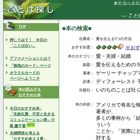
★やるべき仕事
TOP
■本の検索■
出典名：
愛を伝える5つの方法
押してみて！ 今日の
「ことば占い」
おすすめ度：
※お
愛・夫婦・結婚
本のカテゴリ：
アファメーションとは？
愛を伝えるための
副題：
「無地のカード」ページ
ゲーリー チャップ
オラクルカードの
著者：
ページへようこそ
ディフォーレスト 
訳者：
本の読み方＆
いのちのことば社 (200
出版社：
おすすめの本
本の内容：
アメリカで有名な
今日のおすすめ本↓
著者が、
「失敗礼賛 不安と生きる
多くの事例から「
コミュニケーション術」小
ういう
島 慶子著
ことか」「実際に
夫婦関係を考える
対する
「おすすめ本３３冊」