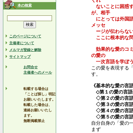
くれ
本の検索
ないことに困惑す
が、相手
にとっては外国語
メッセ
ージが伝わらない
このページについて
ここに根本的な問
主催者について
効果的な愛のコミ
メルマガ登録と解除
の愛の
サイトマップ
一次言語を学ぼう
お問合せ
この愛を表現する
主催者へのメール
す。
《基本的な愛の言
転載する場合は
◇第１の愛の言語
「ことば探し」明記
◇第２の愛の言語
お願いいたします。
◇第３の愛の言語
転載した場合は、
連絡お願いいたし
◇第４の愛の言語
ます。
◇第５の愛の言語
無断掲載禁止
自分自身の「愛の
まず