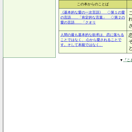
この本からのことば
《基本的な愛の一次言語》 ◇第１の愛
の言語……「肯定的な言葉」 ◇第２の
愛の言語……「クオリ
人間の最も基本的な欲求は、恋に落ちる
ことではなく、 心から愛されることで
す。そして本能ではなく、
▼
「こ