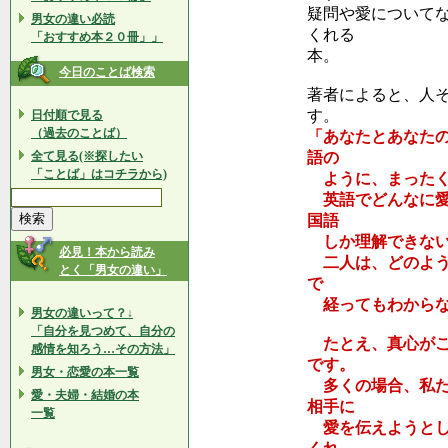
疑問や愛について
男女の違い必読
くれる
「おすすめ本２０冊」」
本。
今日のことば検索
著者によると、人
す。
日付順で見る
（過去のことば）
「あなたとあなた
全て見る(※探したい
語の
「ことば」はコチラから)
ように、まったく
英語でどんなに愛
国語
しか理解できない
必見！本から読み
二人は、どのよう
とく「男女の違い」
で
経ってもわからな
男女の違いって？↓
「自分を見つめて、自分の
たとえ、真心がこ
感情を知ろう…その方法」
です。
男女・恋愛の本一覧
多くの場合、私た
愛・夫婦・結婚の本
相手に
一覧
愛を伝えようとし