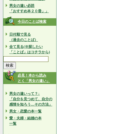
男女の違い必読
「おすすめ本２０冊」」
今日のことば検索
日付順で見る
（過去のことば）
全て見る(※探したい
「ことば」はコチラから)
必見！本から読み
とく「男女の違い」
男女の違いって？↓
「自分を見つめて、自分の
感情を知ろう…その方法」
男女・恋愛の本一覧
愛・夫婦・結婚の本
一覧