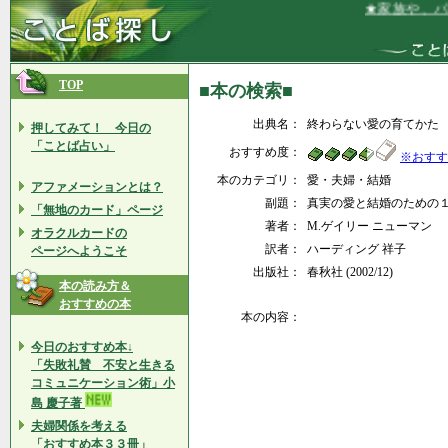
★家族や、パー
TOP
■本の検索■
出典名：
終わらない愛の育てかた
押してみて！ 今日の
「ことば占い」
おすすめ度：
※おすす
本のカテゴリ：
愛・夫婦・結婚
アファメーションとは？
副題：
真実の愛と結婚のための
「無地のカード」ページ
著者：
M.ゲイリー ニューマン
オラクルカードの
訳者：
ハーディング 祥子
ページへようこそ
出版社：
春秋社 (2002/12)
本の読み方＆
おすすめの本
本の内容：
今日のおすすめ本↓
「失敗礼賛 不安と生きる
コミュニケーション術」小
島 慶子著
夫婦関係を考える
「おすすめ本３３冊」