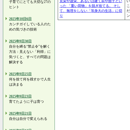
見栄や虚栄、あるいは建て前や面子とい
い
子育てにとても大切な27の
った 「重い荷物」を脱ぎ捨てる。 そし
こ
ヒント
て、無理をしない「等身大の生活」に切
だ
り
ン
2025年10日6日
カンチガイしている人のた
めの気づきの技術
2025年9日30日
自分を縛る“禁止令”を解く
方法：見えない「利得」に
気づくと、すべての問題は
解決する
2025年9日25日
何を捨て何を残すかで人生
は決まる
2025年9日23日
育てたように子は育つ
2025年9日21日
自分は自分で変えられる