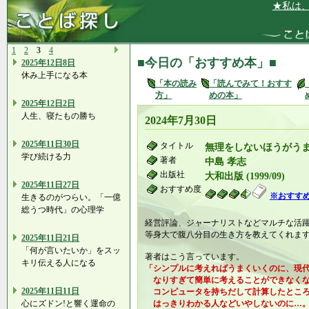
★私は、家族
1
2
3
4
■今日の「おすすめ本」■
2025年12日8日
休み上手になる本
「本の読み
「読んでみて！おすす
方」
めの本」
2025年12日2日
人生、寝たもの勝ち
2024年7月30日
2025年11日30日
タイトル
無理をしないほうがう
学び続ける力
著者
中島 孝志
出版社
大和出版 (1999/09)
2025年11日27日
おすすめ度
※おすす
生きるのがつらい。「一億
総うつ時代」の心理学
経営評論、ジャーナリストなどマルチな活
等身大で腹八分目の生き方を教えてくれま
2025年11日21日
「何が言いたいか」をスッ
著者はこう言っています。
キリ伝える人になる
「シンプルに考えればうまくいくのに、現
なりすぎて簡単に考えることができなくな
2025年11日11日
コンピュータを持ちだして計算したところ
心にズドン!と響く運命の
はっきりわかる人などいやしないのに…