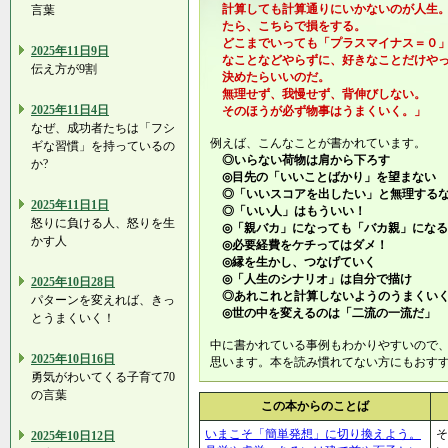
計算しても計算通りにいかないのが人生。
言葉
たら、こちらで損をする。
どこまでいっても「プラスマイナス＝０」
2025年11日9日
なことなどやらずに、好きなことだけやっ
伝え方が9割
決めたらいいのだ。
無理せず、我慢せず、背伸びしない。
2025年11日4日
そのほうが必ず物事はうまくいく。」
なぜ、成功者たちは「フシ
例えば、こんなことが書かれています。
ギな習慣」を持っているの
◎いらない荷物は肩から下ろす
か?
◎目先の「いいことばかり」を望まない
◎「いいスコアを出したい」と無理する
2025年11日1日
◎「いい人」はもういい！
怒りに負ける人、怒りを生
◎「親バカ」になっても「バカ親」になる
かす人
◎必要経費をケチってはダメ！
◎縁を生かし、つなげていく
◎「人生のシナリオ」は自分で描け
2025年10日28日
◎あれこれと計算しないようのうまくい
パターンを変えれば、きっ
◎世の中を変えるのは「二流の一流だ」
とうまくいく！
中に書かれている事例もわかりやすいので
2025年10日16日
思います。本を読み慣れてない方にもおす
勇気がわいてくる子育て70
の言葉
この本からのことば
いまこそ「簡単発想」に切り換えよう。
そ
2025年10日12日