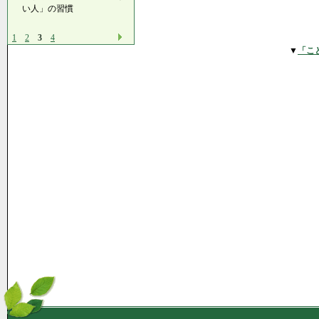
い人」の習慣
1
2
3
4
▼
「こ