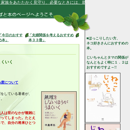
をあたたかく見守り、必要なときには、助けることができます★
「今日のおすす
「夫婦関係を考えるおすすめ
■ほっこりしたい方、
め本」
本３３冊」
ネコ好きさんにおすすめの
本。
じいちゃんとタマの関係が
まくいく
なんともよく特に１．２は
おすすめですよ～!!
め度について
躍をしている著者が、
す。
代人は世のなかが複雑に
ってしまった。たとえ
で、自分の将来ひとつ
。