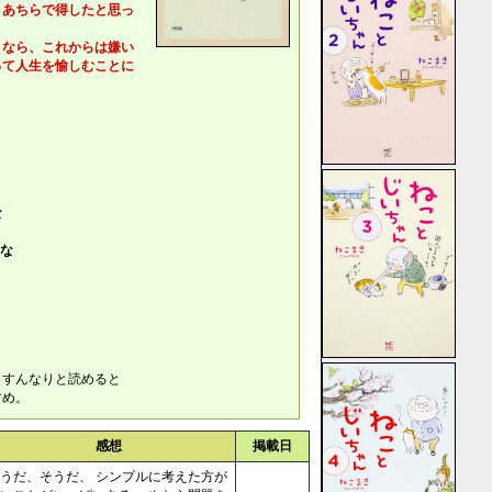
あちらで得したと思っ
なら、これからは嫌い
て人生を愉しむことに
な
な
く
、すんなりと読めると
すめ。
感想
掲載日
うだ、そうだ、 シンプルに考えた方が