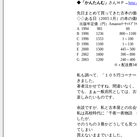
◆「かんたんむ」
さんＨＰ→
http
先日まとめて買ってきた古本の価
◇◇ある日（2005.1月）の本の
出版年
定価（円）
Amazonﾏｰｹｯﾄﾌﾟ
A
1994
981
60
B
1996
1236
800～1100
C
1996
1553
1～100
D
1996
1100
1～130
E
2000
1500
445～500
F
2002
1800
390～890
G
2003
1200
240～400
※＋配送費34
私も調べて、「１０５円コーナー
きました。
著者泣かせですね、間違いなく。
でも、まぁ一般庶民としては、古
楽しみたいものです。
余談ですが、私と古本屋との出会
私は高校時代に「千夜一夜物語 
したが、
そのうちの３冊かどうしても見つ
てしまい
買えないままでいました。