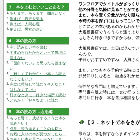
ワンフロアでタイトルがざっくり
３．本をよむといいことある？
他の分野も気軽に見ることができ
1.
あります、あります、間違いなく
また、本を置く分量がかなり限ら
2.
例えば、過去を知る
今時の本を探すにはもってこいで
3.
例えば、人間心理
どこにどの本があるのかもわかり
4.
例えば、男女の違い
大規模書店でうろうろと迷うより
もちろん好きづきですからね、強
４．本の読み方
1.
今、読みたい本を読む！
大規模書店では、土日は混んでい
2.
すすめられたからといって無理に
んので、
読まない
平日がおすすめですね。店員さん
3.
「面白くない」と思ったら読まな
い
また、いつも本を予約する時には
4.
「難しくてわからない本」も読ま
顔見知りになると、融通を利かせ
なくてもいい
5.
完璧に理解して読む？そんなこと
個性的な専門店も増えています。
はしなくていい
専門書を選ぶ時には、ぜひ行って
6.
好きなときに、好きな場所で読む
専門店に行き、本を選ぶ相談をし
7.
ともかく「好きなように読む」
５．本の読み方…応用編
1.
もっと賢く、成功するように本を
【２．ネットで本をさ
読みたい！
2.
必見！読み返えすことの大切さ
最近は、本を探すならまずインタ
3.
お気に入りの本が見つかったら…
4.
ょうか。
読みたい本が見つからないとき