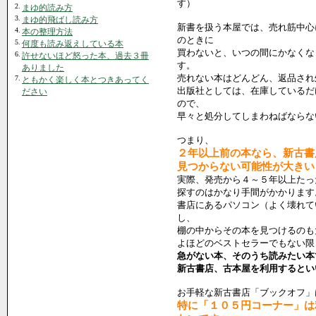
す）
2.
まゆ的読み方
3.
まゆ的飛ばし読み方
新書を扱う本屋では、売れ筋中心
4.
本の整理方法
のときに
5.
何度も読み返えしている本
買わないと、いつの間にかなくな
6.
許せないほど怒った本、過去３冊
す。
ありました
売れない本はどんどん、返品され
7.
ともかく楽しく本とつきあってく
出版社としては、在庫しているだ
ださい
ので、
早々と処分してしまわねばならな
つまり、
２年以上前の本なら、新古書
見つからない可能性が大きい
実際、発売から４～５年以上たっ
探すのはかなり手間がかかります
書店にあるパソコン（よく壊れて
し、
棚の中からその本を見つけるのも
よほどのベストセラーでもない限
急がない本、そのうち読みたい本
新古書店、古本屋を利用するとい
お手軽な新古書店「ブックオフ」
特に「１０５円コーナー」は