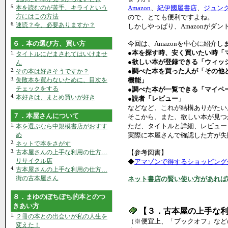
5.
本を読むのが苦手、キライという
Amazon
、
紀伊國屋書店
、
ジュン
方にはこの方法
ので、とても便利ですよね。
6.
速読？今、必要ありますか？
しかしやっぱり、Amazonがダ
６．本の選び方、買い方
今回は、Amazonを中心に紹介し
●本を探す時、安く買いたい時「
1.
タイトルにだまされてはいけませ
●欲しい本が登録できる「ウィッ
ん
2.
●調べた本を買った人が「その他
その本は好きそうですか？
3.
失敗本を買わないために、目次を
機能」
チェックをする
●調べた本が一覧できる「マイペ
4.
本好きは、まとめ買いが好き
●読者「レビュー」
などなど、これが結構ありがたい
７．本屋さんについて
そこから、また、欲しい本が見つ
1.
ただ、タイトルと詳細、レビュー
本を選ぶなら中規模書店がおすす
め
実際に本屋さんで確認した方が失
2.
ネットで本をさがす
3.
古本屋さんの上手な利用の仕方…
【参考図書】
リサイクル店
◆
アマゾンで得するショッピング
4.
古本屋さんの上手な利用の仕方…
街の古本屋さん
ネット書店の賢い使い方があれば
８．まゆのぼちぼち的本とのつ
きあい方
【３．古本屋の上手な
1.
２冊の本との出会いが私の人生を
（※便宜上、「ブックオフ」など
変えた！