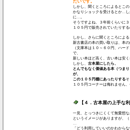
たいです。
しかし、聞くところによるとこの
かなりショックを受けるとか…し
に…。
そうですよね、３年前くらいに３
１０５円で販売されていたりする
しかし、さらに聞くところによる
新古書店の本の買い取りは、本の
（文庫本は１０～６０円、ハード
で、
新しい本ほど高く、古い本は安く
しかし、
古本屋にしたら、
とんでもなく価値ある本（つまり
が、
この１０５円棚にあったりする
そ
１０５円コーナーは侮れません、
【４．古本屋の上手な
一見、とっつきにくくて無愛想な
というイメージがありますが、（
…
「どう利用していいのかわからな