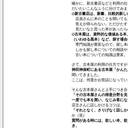
確かに、新古書店などと利用の仕
だいたいこんなふうに分けてみま
◇新古書店は、新書、比較的新し
店員さんに本のことを聞いても
答えが得られない。ただひたす
見たいなと思った本があったら
◇古本屋は、資料的な価値ある本
（いわゆる黒本）など、探す場合
専門知識が豊富なので、探し本
しかも探し本についての相談や
古い本についての知識は豊富。
さて、古本屋の利用の仕方ですが
神田神保町にある古本屋「かんた
聞いてきました。
ここは、何度かお世話になってい
そんな古本屋さんと上手につき合
「その古本屋さんの得意分野を見
一度でも本を買い、なじみ客にな
店主さんに話しかけるコツは、
「それとなく、さりげなく話しか
か（笑）
質問がある時には、欲しい本、欲
き、