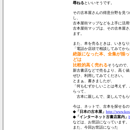
尋ねる
といいそうです。
その古本屋さんの得意分野を見つ
し、
古本屋街マップなどを上手に活用
古本屋街マップは、その古本屋さ
ます。
また、本を売るときは、いきなり
「電話か店頭で相談してみてから
絶版になった本、全集が揃っ
どは
比較的高く売れる
そうなので
新古書店などで売るより、高く値
ぜひ、利用してみてください。
とまぁ、書きましたが、
「何もむずかしいことは考えず、
らって、
古本に親しんで、楽しんでも
今は、ネットで、古本を探せるの
◆「日本の古本屋」
http://www.kos
◆「インターネット古書店案内」
などは、お世話になっています。
また、今回お世話になった