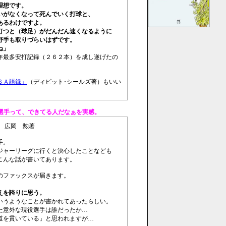
理想です。
がなくなって死んでいく打球と、
あるわけですよ。
つと（球足）がだんだん速くなるように
野手も取りづらいはずです。
ね」
年最多安打記録（２６２本）を成し遂げたの
ＳＡ語録」
（ディビット･シールズ著）もいい
選手って、できてる人だなぁを実感。
広岡 勲著
手。
ジャーリーグに行くと決心したことなども
こんな話が書いてあります。
のファックスが届きます。
えを誇りに思う。
いうようなことが書かれてあったらしい。
た意外な現役選手は誰だったか…
道を貫いている」と思われますが…