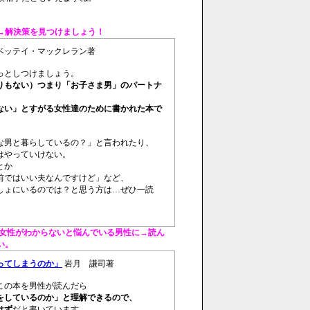
。
→解決策を見つけましょう！
ッテイ・マックレラン著
っとしつけましょう。
りもない）つまり「お子さま男」のパートナ
ない」とすがる女性達のために書かれた本で
な男と暮らしているの？」と言われたり、
はやっていけない。
とか
前ではいい夫なんですけど」など、
しょにいるのでは？と思う方は…ぜひ一読
女性がわからないと悩んでいる男性に→読ん
い。
ってしまうのか」
岩月 謙司著
この本を男性が読んだら
をしているのか」と理解できるので、
はず
だと書いています。