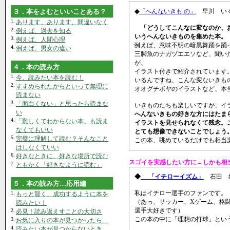
３．本をよむといいことある？
◆
「へんないきも の」
早川 い
1.
あります、あります、間違いなく
「どうしてこんなに変なのか、
2.
例えば、過去を知る
いうへんないきものを集めた本。
3.
例えば、人間心理
例えば、意味不明の暗黒舞踊を踊
4.
例えば、男女の違い
三脚魚のナガヅエエソなど、聞い
が、
４．本の読み方
イラスト付きで紹介されています
1.
今、読みたい本を読む！
いるんですね、こんな変ないきも
2.
すすめられたからといって無理に
オオグチボヤのイラストなど、本
読まない
3.
「面白くない」と思ったら読まな
いきものたちも楽しいですが、イ
い
へんないきもの好きな方にはたま
4.
「難しくてわからない本」も読ま
イラストを見せられなくて残念。
なくてもいい
とても想像できないことでしょう
5.
完璧に理解して読む？そんなこと
この本、眺めているだけでも相当
はしなくていい
6.
好きなときに、好きな場所で読む
スゴイを実感したい方に→しかも相
7.
ともかく「好きなように読む」
◆
「イチローイズム」
石田
５．本の読み方…応用編
私はイチロー選手のファンです。
1.
もっと賢く、成功するように本を
（あっ、サッカー、Xゲーム、格
読みたい！
選手大好きです）
2.
必見！読み返えすことの大切さ
この本の中に「理想の打球」とい
3.
お気に入りの本が見つかったら…
4.
読みたい本が見つからないとき