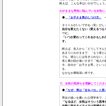
例えば、こんな本はいかがでしょう
わがままな男性に悩んでいる女性に
◆
「お子さま男のしつけ方」
ベ
タイトルがいいですね（笑）びし
自分を変えたくない（変えるつも
ーに、
「いつか変わってくれるかもしれ
す。
例えば、友人から「どうしてそん
あまりにわがままで、「もう彼と
でも、彼なしには生きられない」
表と裏の顔が違いすぎて「他人の
今、自分が「お子さま男」といっ
を。
なかなか興味深い本です。
で、女性の気持ちを理解してくださ
◆
「なぜ、男は「女をバカ」と思
男女の違いを書いた心理学本で、
「なるほど、女性はそういう思考
女性に対するイライラは半減する