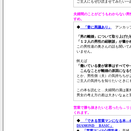
ご主人にもぜひ読ませてみたい一
夫婦間のことがどうもわからない男
すめ。
◆
「妻に異議あり」
アンカッ
「男の離婚」について取り上げた
「１２人の男性の経験談」が書か
この男性達の奥さんの話も聞いて
いません。
例えば
「働いている妻が家事はすべてや
こんなことが離婚の原因になる
とか、男性側（夫）の気持ちちが
ご主人の気持ちを知りたいときに
この本を読むと…夫婦間の溝は案
男女の考え方の差は大きいなぁと
営業で勝ち抜きたいと思ったら→リ
くれます。
◆
「できる営業マンになる本―4
DIAMOND BASIC」
◆
「営業マンは心理学者」
高