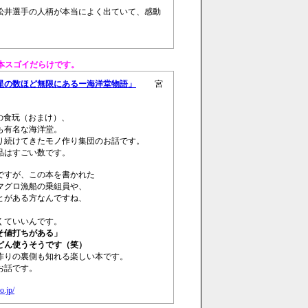
松井選手の人柄が本当によく出ていて、感動
本スゴイだらけです。
の数ほど無限にあるー海洋堂物語」
宮
の食玩（おまけ）、
も有名な海洋堂。
り続けてきたモノ作り集団のお話です。
品はすごい数です。
ですが、この本を書かれた
マグロ漁船の乗組員や、
とがある方なんですね、
。
くていいんです。
そ値打ちがある」
どん使うそうです（笑）
作りの裏側も知れる楽しい本です。
お話です。
o.jp/