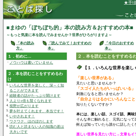
★手頃な価格で
■まゆの「ぼちぼち的」本の読み方＆おすすめの本■
～もっと気楽に本を読んでみませんか？世界がひろがりますよ～
「本の読み
「読んでみて！おすすめの
「今日のおすすめ
方」
本」
本」
１．初めに…
２．本を読むことをすすめる
・
ノウハウは書いていません
【１．いろんな世界を楽し
２．本を読むことをすすめるわ
「楽しい世界がある」
け
見たいと思いませんか？
1.
いろんな世界を楽しく、深～く知
「スゴイ人たちがいっぱいいる」
ることができます
刺激になると思いませんか？
2.
経験者の話がたっぷり聞けます
「自分よりはるかにいろんなこと
3.
人より○倍も賢くなれます
知りたくないですか？
4.
視野が広がります
5.
夢を叶えてくれます、本当です！
本には、楽しい話、スゴイ話、興味
6.
いやされます！
そんな本に触れると、元気になって
7.
ワクワク、ほのぼのします
例えば知っていたら誰かに話したく
8.
読む人と読まない人の知識の差は
大きいです
楽しい世界を見たい方に→文章もイ