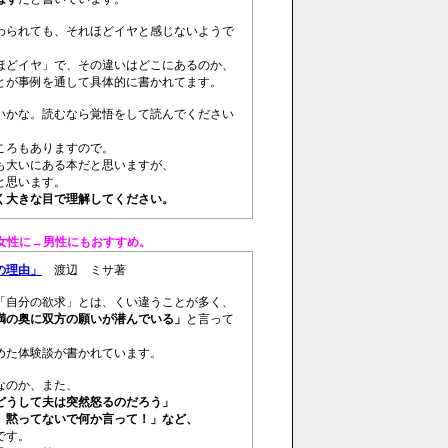
わられても、それほどイヤと感じないようで
ほどイヤ」で、その違いはどこにあるのか、
とが事例を通して具体的に書かれてます。
いかな。読むなら覚悟をして読んでください
ころもありますので。
も大いにある本だと思いますが、
と思います。
く大きな目で理解してください。
女性に→男性にもおすすめ。
の理由」
渡辺 ミサ著
「自分の欲求」とは、くい違うことが多く、
満の奥に双方の願いが潜んでいる」
と言って
めた体験談が書かれています。
なのか、また、
どうして夫は突然怒るのだろう」
、黙ってないで何か言って！」など、
です。