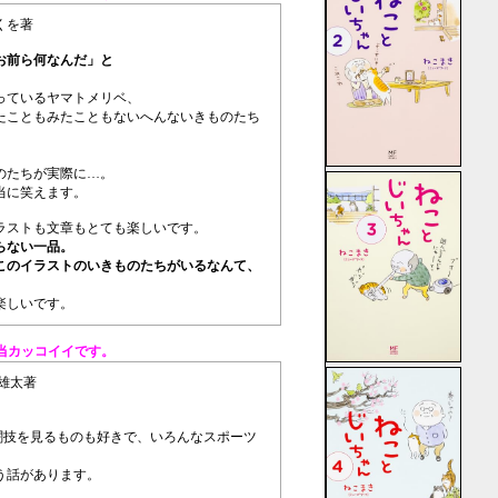
くを著
お前ら何なんだ」と
っているヤマトメリベ、
たこともみたこともないへんないきものたち
。
のたちが実際に…。
当に笑えます。
ラストも文章もとても楽しいです。
らない一品。
このイラストのいきものたちがいるなんて、
。
楽しいです。
当カッコイイです。
 雄太著
闘技を見るものも好きで、いろんなスポーツ
う話があります。