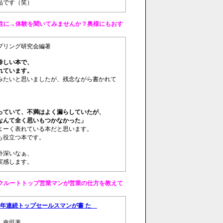
品です（笑）
性に→体験を聞いてみませんか？奥様にもおす
プリング研究会編著
珍しい本で、
れています。
みたいと思いましたが、残念ながら書かれて
っていて、不満はよく漏らしていたが、
なんて全く思いもつかなかった」
よーく表れている本だと思います。
も役立つ本です。
外深いなぁ、
実感します。
クルートトップ営業マンが営業の仕方を教えて
年連続トップセールスマンが書 た
城 幸司著