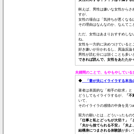
例えば、男性は嫌いな女性からさ
すが、
女性の場合は「気持ちが悪くなる
その理由はなんなのか、なんてこ
ただ、女性はあまりおすすめしな
ね。
女性を一方的に決めつけていると
好き嫌いが分かれるし、異論反論
男性が読む分には頷くことも多い
できれば読んで、女性をあたたか
夫婦間のことで、もやもやしている
◆
「妻が夫にイライラする本当
著者は表面的な「相手の欲求」と
どうしてもイライラするが、
「不
いて、
そのイライラの感情の中身を見つ
双方の願いとは…どういったもの
「仕事と私とどっちが大切？」「
「夫から捨てられる不安」「夫よ
結構身につまされる体験談
が多い