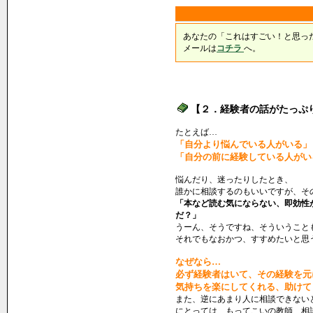
あなたの「これはすごい！と思っ
メールは
コチラ
へ。
【２．経験者の話がたっぷ
たとえば…
「自分より悩んでいる人がいる」
「自分の前に経験している人がい
悩んだり、迷ったりしたとき、
誰かに相談するのもいいですが、そ
「本など読む気にならない、即効性
だ？」
うーん、そうですね、そういうこと
それでもなおかつ、すすめたいと思
なぜなら…
必ず経験者はいて、その経験を元
気持ちを楽にしてくれる、助けて
また、逆にあまり人に相談できない
にとっては、もってこいの教師、相