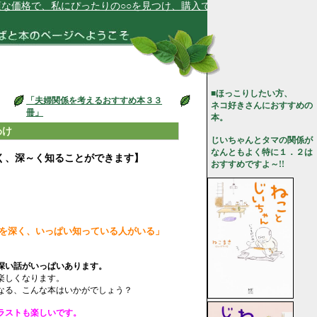
、私にぴったりの○○を見つけ、購入できます★
■ほっこりしたい方、
「夫婦関係を考えるおすすめ本３３
ネコ好きさんにおすすめの
冊」
本。
わけ
じいちゃんとタマの関係が
なんともよく特に１．２は
く、深～く知ることができます】
おすすめですよ～!!
を深く、いっぱい知っている人がいる」
深い話がいっぱいあります。
楽しくなります。
なる、こんな本はいかがでしょう？
ラストも楽しいです。