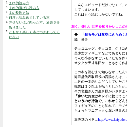
2.
まゆ的読み方
こんなエピソードだけでなくて、
3.
まゆ的飛ばし読み方
してしまいます。
4.
本の整理方法
これはもう読むしかないですね。
5.
何度も読み返えしている本
6.
許せないほど怒った本、過去３冊
深く、楽しい世界を知りたい→この
ありました
7.
ともかく楽しく本とつきあってく
◆
「創るモノは夜空にきらめく星
ださい
脇 修著
チョコエッグ、チョコＱ、グリコ
美少女フィギュアなどであまりに
そんな小さなすごいモノたちを作
オタクか天才集団か…ともかく作
この本を読むまで知らなかったん
海洋堂代表取締役の宮脇さんは、
土佐の一本釣りなどもしていたこ
職業は３０以上も転々としたとか
その宮脇さんの生き様がいさぎよ
「稼いだお金はキレイに使ってこ
というのが持論で、これからどん
フィギュアのことも知れて、モノ
ちょっとマニアックな深い世界の
海洋堂のＨＰ→
http://www.kaiyodo.c