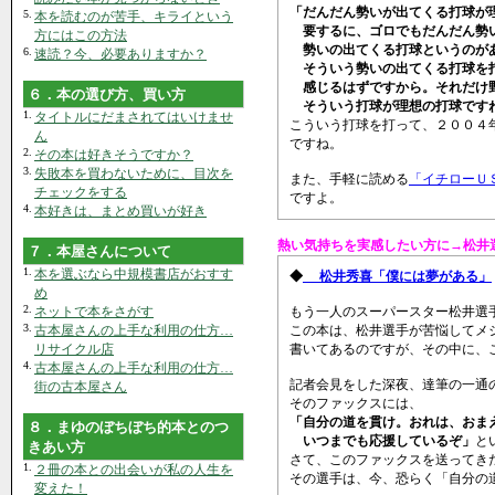
「だんだん勢いが出てくる打球が
5.
本を読むのが苦手、キライという
要するに、ゴロでもだんだん勢い
方にはこの方法
勢いの出てくる打球というのが
6.
速読？今、必要ありますか？
そういう勢いの出てくる打球を打
感じるはずですから。それだけ
６．本の選び方、買い方
そういう打球が理想の打球です
1.
タイトルにだまされてはいけませ
こういう打球を打って、２００４
ん
ですね。
2.
その本は好きそうですか？
3.
失敗本を買わないために、目次を
また、手軽に読める
「イチローＵ
チェックをする
ですよ。
4.
本好きは、まとめ買いが好き
熱い気持ちを実感したい方に→松井
７．本屋さんについて
1.
本を選ぶなら中規模書店がおすす
◆
松井秀喜「僕には夢がある」
め
2.
ネットで本をさがす
もう一人のスーパースター松井選
3.
古本屋さんの上手な利用の仕方…
この本は、松井選手が苦悩してメ
リサイクル店
書いてあるのですが、その中に、
4.
古本屋さんの上手な利用の仕方…
記者会見をした深夜、達筆の一通
街の古本屋さん
そのファックスには、
「自分の道を貫け。おれは、おま
８．まゆのぼちぼち的本とのつ
いつまでも応援しているぞ」
と
きあい方
さて、このファックスを送ってき
1.
２冊の本との出会いが私の人生を
その選手は、今、恐らく「自分の
変えた！