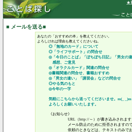
★私
■ メールを送る■
あなたの「おすすめの本」を教えてください。
よろしければ理由も教えてくださいね。
◎「無地のカード」について
◎「ライフサポート」の問合せ
◎「今日のことば」「ぼちぼち日記」「男女の違
感想、ご意見
◎「オラクルカード」関連の問合せ
◎書籍関連の問合せ、書籍おすすめ
◎「男女の違い」「講習会」などの問合せ
◎やる気のもと
◎今年の一字
気軽にこちらから送ってくださいませ。m(_ _)m
よろしくお願いいたします。
《お知らせ》
URL（http://～）が書き込みされます
メール防止のために拒否されますので、
依頼のときなどは、テキストのみでお送