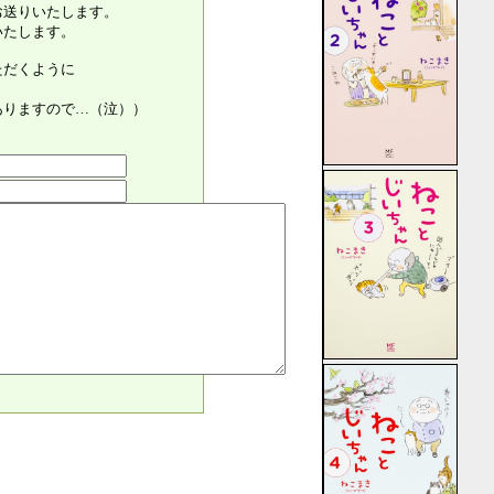
りいたします。
します。
くように
すので…（泣））