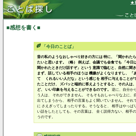
★私
■感想を書く■
「今日のことば」
昔の私のようなおしゃべり好きの方には 特に、「聞かれたら
たいと思います。（略） 例えば、会議でも会食でも 「今日
聞かれたときだけ話すぞ」という 意識で臨むと、自然に聞き
まず、話している相手のほうは 機嫌がよくなりますし、 「
て くれるいい人だな」という感じを 相手に与えることがで
たことだけ、 ズバッと端的に答えようとすると、その人は、
ど、 いい印象を与えることができるのです。
逆に、自分から
う人は、 それができません。 そもそもおしゃべりな上に、
出てしまうから、 相手の言葉もよく聞いていません。 それ
に さえぎってしまったりする。そうなると、 相手はやっぱ
い話をしたとしても、その言葉は、 全く説得力ない、相手の
うのです。