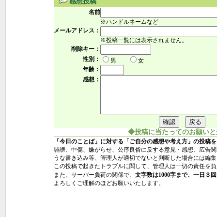
感想投稿
名前
※ハンドルネームなど
メールアドレス：
※投稿一覧には表示されません。
削除キー：
性別：
男
女
年齢：
感想：
◆投稿に当たってのお願いと
「今日のことば」に対する「ご自分の感想や考え方」の投稿を
誹謗、中傷、嫌がらせ、公序良俗に反する意見・感想、広告関
うな書き込み等、管理人が適切でないと判断した場合には編集
この投稿で起きたトラブルに関して、管理人は一切の責任を負
また、サーバー負荷の関係で、
文字数は1000字まで、一日３回
よろしくご理解のほどお願いいたします。