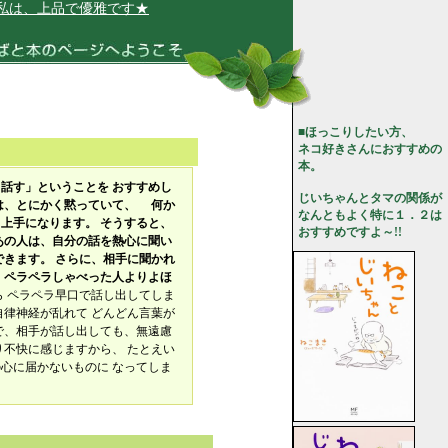
は、上品で優雅です★
■ほっこりしたい方、
ネコ好きさんにおすすめの
本。
話す」ということを おすすめし
じいちゃんとタマの関係が
は、とにかく黙っていて、 何か
なんともよく特に１．２は
上手になります。 そうすると、
おすすめですよ～!!
あの人は、自分の話を熱心に聞い
きます。 さらに、相手に聞かれ
 ペラペラしゃべった人よりよほ
 ペラペラ早口で話し出してしま
自律神経が乱れて どんどん言葉が
で、相手が話し出しても、無遠慮
り不快に感じますから、 たとえい
心に届かないものに なってしま