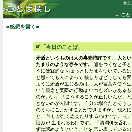
★とて
■感想を書く■
「今日のことば」
矛盾というものは人の専売特許です。 人とい
たまりのような存在です。
嘘をつくなと子ど
うに便宜的な ちょっとした嘘をついているは
と思っても人によって 接し方はどうしても変
ように矛盾が生じるのは、 人が言葉を使う生
いう観念と実際の行動は いつもズレがあるも
のがいい」 「こうすることが正しいんだ」と
きないのが人間です。 自分の場合だとそうし
のうちにごまかすことができますが、 他人
と、 許しがたく思えたりするわけです。 そ
悩みが 生まれるわけです。 「清濁併せ呑む
ずは認めようということを 言い表しているの