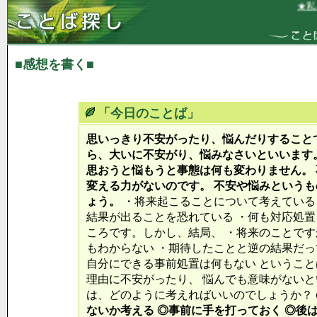
★私は
■感想を書く■
「今日のことば」
思いっきり不安がったり、悩んだりすること
ら、大いに不安がり、悩みなさいといいます
思おうと悩もうと事態は何も変わりません。
変える力がないのです。 不安や悩みという
ょう。
・将来起こることについて考えている
結果が出ることを恐れている ・何も対応処置
ころです。しかし、結局、 ・将来のことで
もわからない ・期待したことと逆の結果だっ
自分にできる事前処置は何もない というこ
理由に不安がったり、 悩んでも意味がないと
は、どのように考えればいいのでしょうか？
ないか考える ◎事前に手を打っておく ◎後