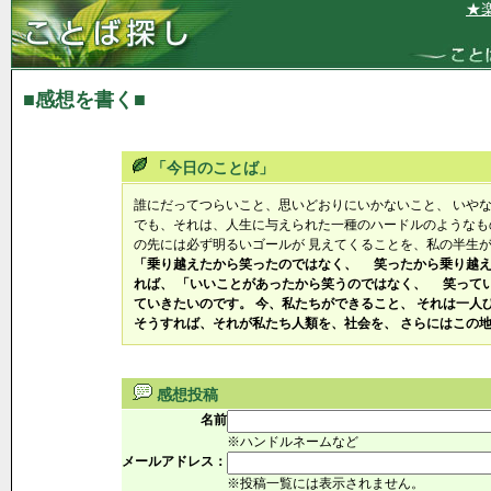
★楽し
■感想を書く■
「今日のことば」
誰にだってつらいこと、思いどおりにいかないこと、 いや
でも、それは、人生に与えられた一種のハードルのようなも
の先には必ず明るいゴールが 見えてくることを、私の半生
「乗り越えたから笑ったのではなく、 笑ったから乗り越え
れば、 「いいことがあったから笑うのではなく、 笑ってい
ていきたいのです。 今、私たちができること、 それは一人
そうすれば、それが私たち人類を、社会を、 さらにはこの
感想投稿
名前
※ハンドルネームなど
メールアドレス：
※投稿一覧には表示されません。