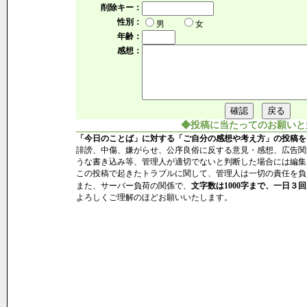
削除キー：
性別：
男
女
年齢：
感想：
◆投稿に当たってのお願いと
「今日のことば」に対する「ご自分の感想や考え方」の投稿を
誹謗、中傷、嫌がらせ、公序良俗に反する意見・感想、広告関
うな書き込み等、管理人が適切でないと判断した場合には編集
この投稿で起きたトラブルに関して、管理人は一切の責任を負
また、サーバー負荷の関係で、
文字数は1000字まで、一日３回
よろしくご理解のほどお願いいたします。