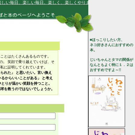
い毎日、楽しい毎日。楽しく、楽しくやりましょう！★
■ほっこりしたい方、
ネコ好きさんにおすすめの
本。
なことはたくさんあるものです。
じいちゃんとタマの関係が
の。 笑顔で乗り越えていけば、そ
なんともよく特に１．２は
が私に証明してくれています。
おすすめですよ～!!
られた」 と思いたい。言い換え
るからいいことがある」 と考え
ひとりが温かい笑顔を持つこと。
地球を救うのではないでしょうか。