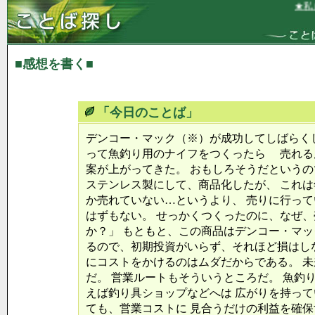
★私は
■感想を書く■
「今日のことば」
デンコー・マック（※）が成功してしばらく
って魚釣り用のナイフをつくったら 売れる
案が上がってきた。 おもしろそうだという
ステンレス製にして、商品化したが、 これ
か売れていない…というより、 売りに行っ
はずもない。 せっかくつくったのに、なぜ
か？」 もともと、この商品はデンコー・マッ
るので、初期投資がいらず、それほど損はし
にコストをかけるのはムダだからである。 
だ。 営業ルートもそういうところだ。 魚釣
えば釣り具ショップなどへは 広がりを持っ
ても、営業コストに 見合うだけの利益を確