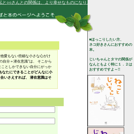
と○○さんとの関係は、より幸せなものになり、充実しています★
■ほっこりしたい方、
ネコ好きさんにおすすめの
本。
、他愛もない些細な小さな心がけ
じいちゃんとタマの関係が
の自分＝潜在意識”は、 そこから
なんともよく特に１．２は
なことしかできない自分にがっか
おすすめですよ～!!
あなたにできることがどんなに小
合いさえすれば、 潜在意識はそ