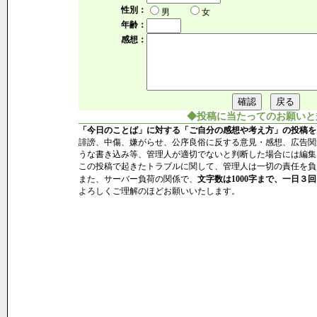
性別：
男
女
年齢：
感想：
◆投稿に当たってのお願いと
「今日のことば」に対する「ご自分の感想や考え方」の投稿を
誹謗、中傷、嫌がらせ、公序良俗に反する意見・感想、広告関
うな書き込み等、管理人が適切でないと判断した場合には編集
この投稿で起きたトラブルに関して、管理人は一切の責任を負
また、サーバー負荷の関係で、
文字数は1000字まで、一日３回
よろしくご理解のほどお願いいたします。