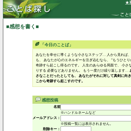
★私
■感想を書く■
「今日のことば」
あなたを幸せに導くような小さなステップ… 人から見れば
も、 あなたが心のエネルギーを注ぎ込むなら、 “もうひとり
奇跡すら起こし得るのです。 人生のあらゆる局面で、 小さ
りする 必要などありません。 もう一度だけ繰り返します…
さなことだったとしても、 あなたがそれに対して真剣に向き
こから奇跡すら起こすのです。
感想投稿
名前
※ハンドルネームなど
メールアドレス：
※投稿一覧には表示されません。
削除キー：