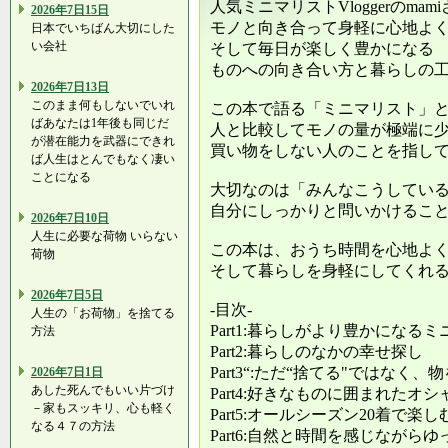
人気ミニマリストVloggerのma
2026年7日15日
モノと向き合って身軽に心地よ
日本でいちばん大切にした
い会社
そして毎日が楽しく豊かになる
ものへの向き合い方と暮らしの
2026年7日13日
このまま何もしないでいれ
この本で語る「ミニマリスト」
ばあなたは1年後も同じだ
人と比較してモノの量が極端に
が潜在能力を武器にできれ
買い物をしない人のことを指し
ば人生はとんでもなく凄い
ことになる
大切なのは「みんなこうしてい
自分にしっかりと問いかけるこ
2026年7日10日
人生に必要な荷物 いらない
この本は、おうち時間を心地よ
荷物
そして暮らしを身軽にしてくれ
2026年7日5日
‐目次‐
人生の「お荷物」を捨てる
Part1:暮らしがより豊かになる
方法
Part2:暮らしのなかの幸せ探し
Part3“:ただ“捨てる"ではな
2026年7日1日
あした死んでもいい片づけ
Part4:好きなものに囲まれたオ
－家もスッキリ、心も軽く
Part5:オールシーズン20着で楽し
なる４７の方法
Part6:自然と時間を感じながら