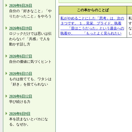
2026年6日26日
この本からのことば
自分の「好きなこと」「や
りたかったこと」をやろう
私がやめることにした「思考」は、次の
私
３つです。 １．見栄、プライド、執着
す
2026年6日19日
「昔はこうだった」という過去への
な
執着や、 「もっとよく見られたい
し
ロジックだけでは思いは伝
わらない! 「共感」で人を
動かす話し方
2026年6日17日
自分の価値に気づくヒント
2026年6日15日
ものは捨てても、ワタシは
「好き」を捨てられない
2026年6日12日
学び続ける力
2026年6日9日
本を読まないとバカにな
る。なぜか。