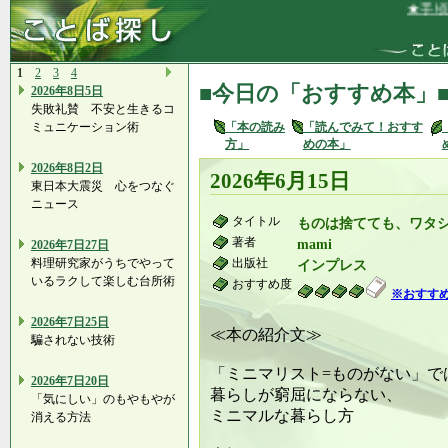
★手頃な価
1
2
3
4
■今日の「おすすめ本」
2026年8日5日
失敗礼賛 不安と生きるコ
ミュニケーション術
「本の読み
「読んでみて！おすす
方」
めの本」
2026年8日2日
2026年6月15日
東日本大震災 心をつなぐ
ニュース
タイトル
ものは捨てても、ワタ
著者
mami
2026年7日27日
料理研究家がうちでやって
出版社
インプレス
いるラクして楽しむ台所術
おすすめ度
※おすす
2026年7日25日
≪本の紹介文≫
騙されない技術
「ミニマリスト=ものがない」で
2026年7日20日
暮らしが窮屈にならない、
「気にしい」のもやもやが
ミニマルな暮らし方
消える方法