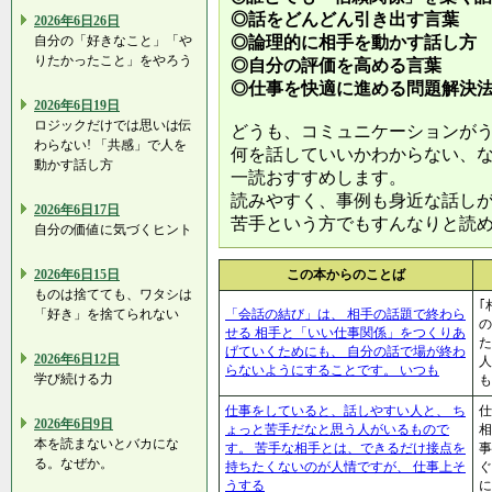
◎話をどんどん引き出す言葉
2026年6日26日
自分の「好きなこと」「や
◎論理的に相手を動かす話し方
りたかったこと」をやろう
◎自分の評価を高める言葉
◎仕事を快適に進める問題解決
2026年6日19日
ロジックだけでは思いは伝
どうも、コミュニケーションが
わらない! 「共感」で人を
何を話していいかわからない、
動かす話し方
一読おすすめします。
読みやすく、事例も身近な話し
2026年6日17日
苦手という方でもすんなりと読
自分の価値に気づくヒント
2026年6日15日
この本からのことば
ものは捨てても、ワタシは
｢
「好き」を捨てられない
「会話の結び」は、 相手の話題で終わら
の
せる 相手と「いい仕事関係」をつくりあ
た
げていくためにも、 自分の話で場が終わ
2026年6日12日
人
らないようにすることです。 いつも
学び続ける力
も
仕事をしていると、話しやすい人と、 ち
仕
2026年6日9日
ょっと苦手だなと思う人がいるもので
相
本を読まないとバカにな
す。 苦手な相手とは、できるだけ接点を
事
る。なぜか。
持ちたくないのが人情ですが、 仕事上そ
ぐ
うする
に