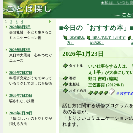
★私は、いつも良心
1
2
3
4
■今日の「おすすめ本」
2026年8日5日
失敗礼賛 不安と生きるコ
ミュニケーション術
「本の読み
「読んでみて！おすす
方」
めの本」
2026年8日2日
2026年1月23日
東日本大震災 心をつなぐ
ニュース
タイトル
いい仕事をする人は、「
え上手」が大事にして
2026年7日27日
料理研究家がうちでやって
著者
野口 吉昭 (編集)
いるラクして楽しむ台所術
出版社
三笠書房 (2012/8/1)
おすすめ度
※おすす
2026年7日25日
騙されない技術
話し方に関する研修プログラム
表の著者が、
2026年7日20日
「よりよいコミュニケーション
「気にしい」のもやもやが
消える方法
れます。