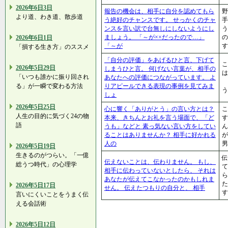
2026年6日3日
報告の機会は、相手に自分を認めてもら
野
より道、わき道、散歩道
う絶好のチャンスです。 せっかくのチャ
手
ンスを言い訳で台無しにしないようにし
う
ましょう。 「～が××だったので…」
の
2026年6日1日
「～が
す
「損する生き方」のススメ
「自分の評価」をあげるひと言、下げて
こ
2026年5日29日
しまうひと言。 何げない言葉が、相手の
は
「いつも誰かに振り回され
あなたへの評価につながっています。 よ
し
る」が一瞬で変わる方法
りアピールできる表現の事例を見てみま
う
しょ
2026年5日25日
心に響く「ありがとう」の言い方とは？
こ
人生の目的に気づく24の物
本来、きちんとお礼を言う場面で、「ど
す
語
うも」などと 素っ気ない言い方をしてい
ることはありませんか？ 相手に好かれる
が
人の
男
2026年5日19日
生きるのがつらい。「一億
伝
伝えないことは、伝わりません。 もし、
総うつ時代」の心理学
て
相手に伝わっていないとしたら、 それは
ら
あなたが伝えてこなかったのかもしれま
た
2026年5日17日
せん。 伝えたつもりの自分と、 相手
す
言いにくいことをうまく伝
える会話術
2026年5日12日