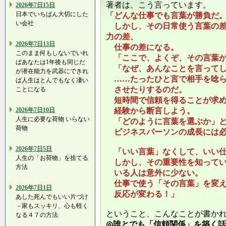
著者は、こう言っています。
2026年7日15日
日本でいちばん大切にした
「どんな仕事でも言葉が勝負だ
い会社
しかし、その日常使う言葉の差
力の差、
2026年7日13日
仕事の差になる。
このまま何もしないでいれ
「ここで、よくぞ、その言葉が
ばあなたは1年後も同じだ
「なぜ、あんなことを言ってし
が潜在能力を武器にできれ
……たったひと言で相手を唸ら
ば人生はとんでもなく凄い
させたりするのだ。
ことになる
短時間で信頼を得ることが求め
2026年7日10日
経験から断言しよう。
人生に必要な荷物 いらない
「どのように言葉を選ぶか」と
荷物
ビジネスパーソンの成長には必
2026年7日5日
「いい言葉」なくして、いい仕
人生の「お荷物」を捨てる
しかし、その重要性を知ってい
方法
いる人は意外に少ない。
仕事で使う「その言葉」を変え
2026年7日1日
反応が変わる！」
あした死んでもいい片づけ
－家もスッキリ、心も軽く
ということ、こんなことが書か
なる４７の方法
◎誰とでも「信頼関係」を築く