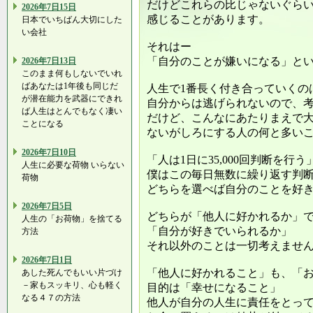
だけどこれらの比じゃないぐら
2026年7日15日
感じることがあります。
日本でいちばん大切にした
い会社
それはー
「自分のことが嫌いになる」と
2026年7日13日
このまま何もしないでいれ
ばあなたは1年後も同じだ
人生で1番長く付き合っていくの
が潜在能力を武器にできれ
自分からは逃げられないので、
ば人生はとんでもなく凄い
だけど、こんなにあたりまえで
ことになる
ないがしろにする人の何と多い
2026年7日10日
「人は1日に35,000回判断を行
人生に必要な荷物 いらない
僕はこの毎日無数に繰り返す判
荷物
どちらを選べば自分のことを好
2026年7日5日
どちらが「他人に好かれるか」
人生の「お荷物」を捨てる
「自分が好きでいられるか」
方法
それ以外のことは一切考えませ
2026年7日1日
「他人に好かれること」も、「
あした死んでもいい片づけ
－家もスッキリ、心も軽く
目的は「幸せになること」
なる４７の方法
他人が自分の人生に責任をとっ