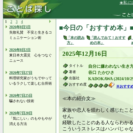
★私には、
1
2
3
4
■今日の「おすすめ本」
2026年8日5日
失敗礼賛 不安と生きるコ
ミュニケーション術
「本の読み
「読んでみて！おすす
方」
めの本」
2026年8日2日
2025年12月16日
東日本大震災 心をつなぐ
ニュース
タイトル
自分に嫌われない生き
著者
谷口 たかひさ
2026年7日27日
料理研究家がうちでやって
出版社
KADOKAWA (2024/10/2
いるラクして楽しむ台所術
おすすめ度
※おすす
2026年7日25日
≪本の紹介文≫
騙されない技術
家族や恋人を煩わしく感じたこ
2026年7日20日
せん。
「気にしい」のもやもやが
経験したことのある人ならわか
消える方法
こういうストレスはハンパじゃ