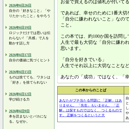
お金で買えるのは値札が付いて
2026年6日26日
自分の「好きなこと」「や
であれば、幸せのために1番大切
りたかったこと」をやろう
「自分に嫌われないこと」なの
こと。
2026年6日19日
ロジックだけでは思いは伝
この本では、約100か国を訪問
わらない! 「共感」で人を
人生で最も大切な「自分に嫌わ
動かす話し方
思います。
2026年6日17日
「自分を好きでいる」
自分の価値に気づくヒント
人生でそれ以上に大切なことな
2026年6日15日
あなたの「成功」ではなく、「
ものは捨てても、ワタシは
「好き」を捨てられない
この本からのことば
2026年6日12日
自
学び続ける力
あなたがブチ当たる問題に 「正解」はあ
と
りません。 「先生」もいません。 「正
し
解」は探すものではなく、 つくるもので
2026年6日9日
や
す。 正解をつくるというと大
本を読まないとバカにな
あ
る。なぜか。