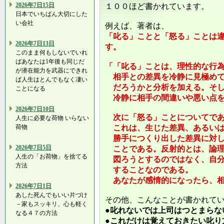
2026年7日15日
１００ほど書かれています。
日本でいちばん大切にした
い会社
例えば、著者は、
「叱る」ことと「怒る」ことは
2026年7日13日
す。
このまま何もしないでいれ
ばあなたは1年後も同じだ
「「叱る」ことは、理性的な行
が潜在能力を武器にできれ
相手との差異を冷静に見極めて
ば人生はとんでもなく凄い
だろうかと分析を加える。そし
ことになる
冷静に相手の間違いや悪い点を
2026年7日10日
次に「怒る」ことについてであ
人生に必要な荷物 いらない
荷物
これは、生じた差異、あるいは
勝手につくり出した差異に対し
2026年7日5日
ことである。反射的とは、論理
人生の「お荷物」を捨てる
図ろうとするのではなく、自分
方法
することなのである。
あなたが感情的になったら、相
2026年7日1日
あした死んでもいい片づけ
その他、こんなことが書かれて
－家もスッキリ、心も軽く
●叱れないでは上司はつとまらな
なる４７の方法
●これだけは覚えておきたい叱り