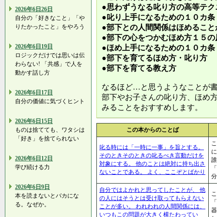
●思わずうなる叱り方の高等テク
2026年6日26日
●叱り上手になるための１０カ条
自分の「好きなこと」「や
りたかったこと」をやろう
●部下との人間関係はほめること
●部下の心をつかむほめ方１５の
2026年6日19日
●ほめ上手になるための１０カ条
ロジックだけでは思いは伝
●部下を育てるほめ方・叱り方
わらない! 「共感」で人を
●部下を育てる教え方
動かす話し方
なるほど…と思うようなことが
2026年6日17日
部下やお子さんの叱り方、ほめ
自分の価値に気づくヒント
みることをおすすめします。
2026年6日15日
ものは捨てても、ワタシは
この本からのことば
「好き」を捨てられない
こ
叱る時には「一時に一事」を旨とする。
に
そのときそのときの叱るべき言動だけを
2026年6日12日
誰
対象にする。 他のことは絶対に持ち出さ
学び続ける力
「
ないことである。 よく、ここぞとばかり
分
2026年6日9日
自分ではよかれと思ってしたことが、 他
こ
本を読まないとバカにな
の人にはそうとは受け取ってもらえない
「
る。なぜか。
ことが多い。 われわれの人間関係には、
いつもこの問題が大きく横たわってい