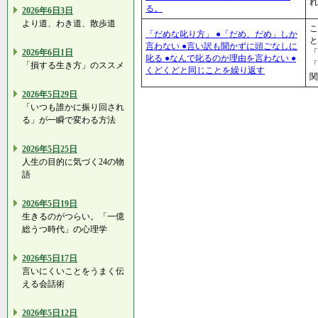
る。
2026年6日3日
より道、わき道、散歩道
こ
「だめな叱り方」 ●「だめ、だめ」しか
と
言わない ●言い訳も聞かずに頭ごなしに
2026年6日1日
「
叱る ●なんで叱るのか理由を言わない ●
「
「損する生き方」のススメ
くどくどと同じことを繰り返す
関
2026年5日29日
「いつも誰かに振り回され
る」が一瞬で変わる方法
2026年5日25日
人生の目的に気づく24の物
語
2026年5日19日
生きるのがつらい。「一億
総うつ時代」の心理学
2026年5日17日
言いにくいことをうまく伝
える会話術
2026年5日12日