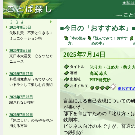
★私は、い
1
2
3
4
■今日の「おすすめ本」
2026年8日5日
失敗礼賛 不安と生きるコ
ミュニケーション術
「本の読み
「読んでみて！おすす
方」
めの本」
2026年8日2日
2025年7月14日
東日本大震災 心をつなぐ
ニュース
タイトル
叱り方・ほめ方・教え方
著者
高嶌 幸広
2026年7日27日
料理研究家がうちでやって
出版社
PHP研究所
いるラクして楽しむ台所術
おすすめ度
※おすす
2026年7日25日
言葉による自己表現についての
騙されない技術
が書いた、
部下を伸ばすための「叱り方・
2026年7日20日
鉄則本。
「気にしい」のもやもやが
消える方法
ビジネス向けの本ですが、普通
つ鉄則が