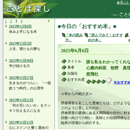
★私は、自
1
2
3
4
■今日の「おすすめ本」■
2025年12日8日
休み上手になる本
「本の読み
「読んでみて！おすす
方」
めの本」
2025年12日2日
人生、寝たもの勝ち
2025年6月6日
2025年11日30日
タイトル
誰も私をわかってくれ
学び続ける力
著者
心療内科医 牧野 真
出版社
悠飛社
2025年11日27日
おすすめ度
※おすす
生きるのがつらい。「一億
総うつ時代」の心理学
≪本からの紹介文≫
2025年11日21日
摂食障害を起こした患者たちは、どのよう
「何が言いたいか」をスッ
どのように苦しんだのか。
キリ伝える人になる
摂食障害の裏側にある人間関係や自分に対
回復へ向けての戦い、医師との信頼関係な
2025年11日11日
臨床の現場から紹介する。
心にズドン!と響く運命の