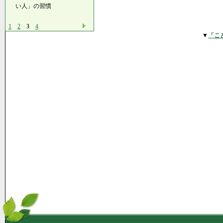
い人」の習慣
1
2
3
4
▼
「こ