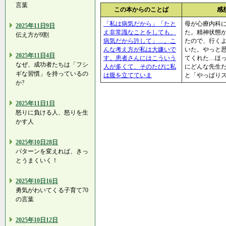
言葉
この本からのことば
感
「私は病気だから」「たと
母が心療内科
2025年11日9日
え非常識なことをしても、
た。精神状態
伝え方が9割
病気だから許して」…。こ
たので、行く
んな考え方が私は大嫌いで
いた。やっと
2025年11日4日
す。患者さんにはこういう
てくれた…ほ
なぜ、成功者たちは「フシ
人が多くて、そのたびに私
にどんな先生
ギな習慣」を持っているの
は腹を立てていま
と「やっぱり
か?
2025年11日1日
怒りに負ける人、怒りを生
かす人
2025年10日28日
パターンを変えれば、きっ
とうまくいく！
2025年10日16日
勇気がわいてくる子育て70
の言葉
2025年10日12日