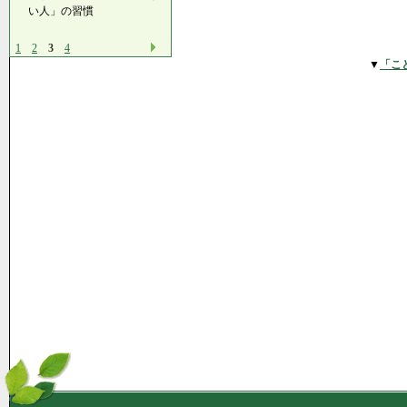
い人」の習慣
1
2
3
4
▼
「こ