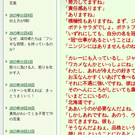
「努力してますね」
言葉
「責任感あります」
「ありますね」
2025年11日9日
「積極性もありますね。まず、
伝え方が9割
ポテトサラダでしょ。ポテトフ
2025年11日4日
「いずれにしても、自分の名を
なぜ、成功者たちは「フシ
“冠”仕事があるということは
ギな習慣」を持っているの
「ニンジンにはありませんもの
か?
「カレーにも入っているし、ジ
2025年11日1日
「ワカメなんかといっしょにね
怒りに負ける人、怒りを生
「わたし、あれが冷えたの好き
かす人
お玉なんかすくいあげて食べる
「それに不遇に強いですね、彼
2025年10日28日
そのへんにころがしといても腐
パターンを変えれば、きっ
「いまどこにいるの」
とうまくいく！
「北海道です」
2025年10日16日
「ああいうのが必要なんだよね
勇気がわいてくる子育て70
「しかしあれですね。あのう、
の言葉
出てきますね。彼も」
「そうなんだよねぇ。品格とい
2025年10日12日
押し出しということになると