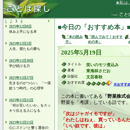
★私は、
1
2
3
4
■今日の「おすすめ本」
2025年12日8日
休み上手になる本
「本の読み
「読んでみて！おすす
方」
めの本」
2025年12日2日
人生、寝たもの勝ち
2025年5月19日
2025年11日30日
タイトル
笑いのモツ煮込み
学び続ける力
著者
東海林さだお
出版社
文芸春秋
2025年11日27日
おすすめ度
生きるのがつらい。「一億
※おすす
総うつ時代」の心理学
この本に書いてある
「野菜株式
2025年11日21日
野菜を「考課」している話です
「何が言いたいか」をスッ
キリ伝える人になる
「次はジャガイモですが」
「わたしはねぇ、買っているん
2025年11日11日
「いい奴です、彼は」
心にズドン!と響く運命の