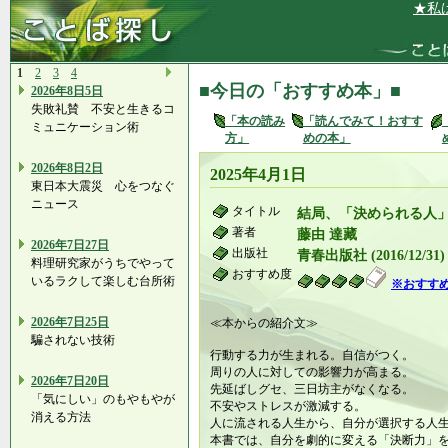
★私は、お
1
2
3
4
■今日の「おすすめ本」■
2026年8日5日
失敗礼賛 不安と生きるコ
「本の読み
「読んでみて！おすす
ミュニケーション術
方」
めの本」
2026年8日2日
2025年4月1日
東日本大震災 心をつなぐ
ニュース
タイトル
結局、「決められる人
著者
藤由 達藏
2026年7日27日
出版社
青春出版社 (2016/12/31)
料理研究家がうちでやって
おすすめ度
いるラクして楽しむ台所術
※おすす
2026年7日25日
≪本からの紹介文≫
騙されない技術
行動する力が生まれる。自信がつく。
周りの人に対しての影響力が高まる。
2026年7日20日
先延ばしグセ、三日坊主がなくなる。
「気にしい」のもやもやが
不安やストレスが激減する。
消える方法
人に流される人生から、自分が選択する人
本書では、自分を劇的に変える「決断力」