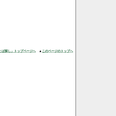
とば探し」トップページへ
▲
このページのトップへ