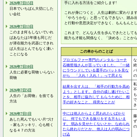
手に入れる方法をご紹介します!
2026年7日15日
日本でいちばん大切にした
これが身につくと、人生は劇的に変わりま
い会社
「やろうかな」と思ってもできない、踏み
と行動や意思決定ができなく、もんもんと
2026年7日13日
このまま何もしないでいれ
これまで、どんな人生を歩んできたとして
ばあなたは1年後も同じだ
能力も才能も関係なく、「決める」ことから
が潜在能力を武器にできれ
ば人生はとんでもなく凄い
この本からのことば
ことになる
プロゴルファー専門のメンタル･コーチ
な
石橋哲哉さんが言っていました。 「一緒
絶
2026年7日10日
にラウンドしている選手のパットを見な
バ
人生に必要な荷物 いらない
がら 「入れ！入れ！」って思えな
の
荷物
私
結果を出す人は、 「相手の行動力を高め
不
2026年7日5日
よう」とします。 自分の成し遂げたいこ
も
人生の「お荷物」を捨てる
とを、相手に協力して もらうために、相
で
方法
手の好きなこと、 得意なことが
き
中には他人からよく思われたいばかり
2026年7日1日
藤
に、 何でもできる振りをする方もいま
あした死んでもいい片づけ
す。 弱みを見せたくないとか、なめられ
－家もスッキリ、心も軽く
の
たら終わりだとか、 他人は人の弱みにつ
なる４７の方法
け込