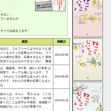
す。
出せない…
していませんか。
も、
すべては始まります!
感想
掲載日
るほど…ゴルファーにはそのような 超
メンタルティが必要なのですね… ライ
2024-09-09
ルの成功を望み、応援するなんて 普段
生活でもなかなかできないのに、 勝負
は、裁縫系、DIY系、細かい計算系 は
得意で、やっても雑になります。 で
、それがとても得意な友人がいます。
2024-09-06
すので、それらの仕事が必要になると
は
由さんは、さらに 「私たちは、ごくわ
ずかなことについて得意でも、 その他
2019-03-26
多くのことは苦手か不得意、未経験で
知識がないというのが普通です。