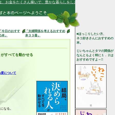
金をたくさん稼いで、豊かな暮らしをします★
「今日のおすす
「夫婦関係を考えるおすすめ
■ほっこりしたい方、
め本」
本３３冊」
ネコ好きさんにおすすめの
本。
じいちゃんとタマの関係が
」がすべてを動かせる
なんともよく特に１．２は
おすすめですよ～!!
め度について
生になる。
を