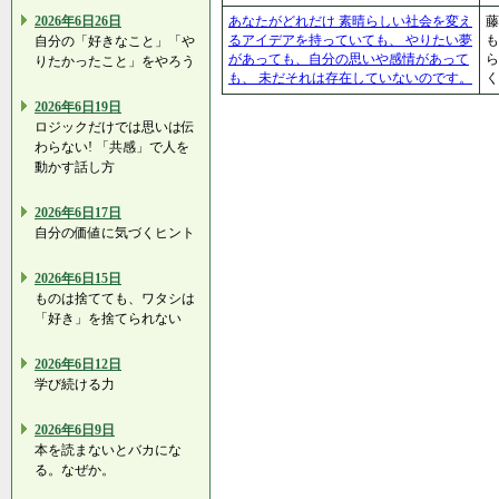
2026年6日26日
あなたがどれだけ 素晴らしい社会を変え
藤
るアイデアを持っていても、 やりたい夢
自分の「好きなこと」「や
があっても、自分の思いや感情があって
ら
りたかったこと」をやろう
も、 未だそれは存在していないのです。
2026年6日19日
ロジックだけでは思いは伝
わらない! 「共感」で人を
動かす話し方
2026年6日17日
自分の価値に気づくヒント
2026年6日15日
ものは捨てても、ワタシは
「好き」を捨てられない
2026年6日12日
学び続ける力
2026年6日9日
本を読まないとバカにな
る。なぜか。