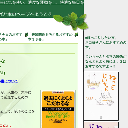
気を使い、適度な運動をし、快適な毎日を送っています★
「今日のおすす
「夫婦関係を考えるおすすめ
■ほっこりしたい方、
め本」
本３３冊」
ネコ好きさんにおすすめの
本。
じいちゃんとタマの関係が
るな
なんともよく特に１．２は
おすすめですよ～!!
ン
31)
め度について
者が、人生の一大事に
って前進するための
法として、以下のことを
こと」、