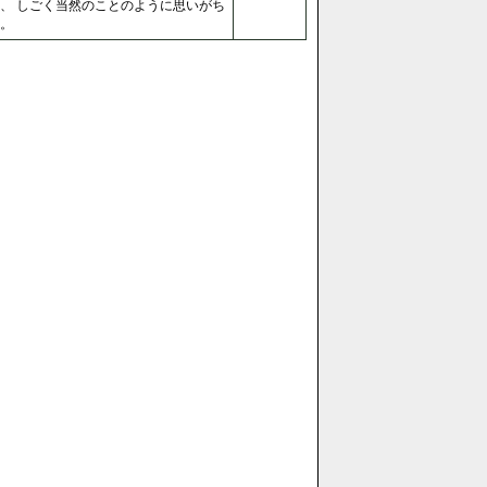
、 しごく当然のことのように思いがち
。