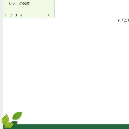
い人」の習慣
1
2
3
4
▼
「こ