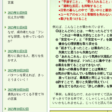
●「手放すこと」、「受け入れること」
言葉
●「過剰な反応」を抑制すること
●日常の暮らしの中で「思いやりと親切
2025年11日9日
●ユーモアのセンスと客観性を失わない
伝え方が9割
●喜びを見つけること
例えば、こんなことが書かれています。
2025年11日4日
◎ほとんどのことは、一年たったらどうで
なぜ、成功者たちは「フシ
「これは一年後も大切なことか？」と自
ギな習慣」を持っているの
◎「安定モード」と「不安定モード」を認
か?
健全な心理状態を取り戻せる
◎「起きてしまったこと」は過去のこと。
2025年11日1日
失敗だと思うから失敗なのだ
怒りに負ける人、怒りを生
◎「あれもこれも」という気持が大混乱
かす人
荷物を手放せば、1つのことに集中でき
◎過去を捨てることはできないが、
過去への執着を手放すことは簡単だ
2025年10日28日
◎気分が落ち込んでいる理由を分析しては
パターンを変えれば、きっ
放っておけば、暴風雨と同じように去っ
とうまくいく！
◎許すことで、怒りと失望が消えていく
腹を立てる代わりに「許しの美学」を実
2025年10日16日
勇気がわいてくる子育て70
「事例」も身近なので、わかりやすくて読
すっきりできる本です。くしゃくしゃした
の言葉
いいかもしれませんよ。じっくりと読んで
2025年10日12日