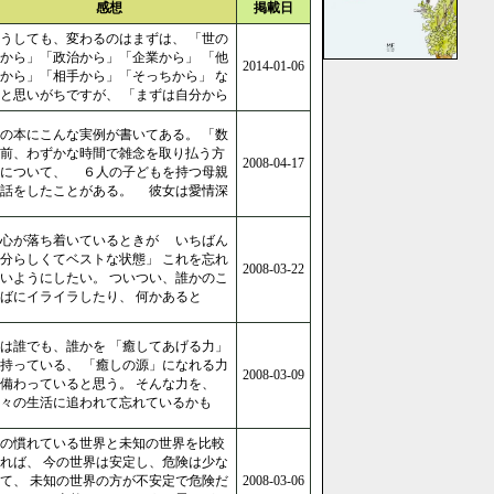
感想
掲載日
うしても、変わるのはまずは、 「世の
から」「政治から」「企業から」 「他
2014-01-06
から」「相手から」「そっちから」 な
と思いがちですが、 「まずは自分から
の本にこんな実例が書いてある。 「数
前、わずかな時間で雑念を取り払う方
2008-04-17
法について、 ６人の子どもを持つ母親
に話をしたことがある。 彼女は愛情深
「心が落ち着いているときが いちばん
分らしくてベストな状態」 これを忘れ
2008-03-22
いようにしたい。 ついつい、誰かのこ
ばにイライラしたり、 何かあると
は誰でも、誰かを 「癒してあげる力」
持っている、 「癒しの源」になれる力
2008-03-09
備わっていると思う。 そんな力を、
々の生活に追われて忘れているかも
の慣れている世界と未知の世界を比較
れば、 今の世界は安定し、危険は少な
て、 未知の世界の方が不安定で危険だ
2008-03-06