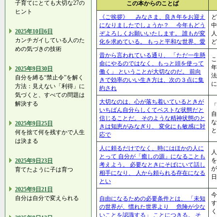
子育てにとても大切な27の
この本からのことば
ヒント
《ご挨拶》 みなさま、良き年をお迎え
ど
になりましたでしょうか？ 今年もどう
中
2025年10日6日
ぞよろしくお願いいたします。 誰もが変
人
カンチガイしている人のた
化を求めている。 もっと平和な世界、愛
ど
めの気づきの技術
昔から言われている通り、 「ただ一生懸
こ
命にやるのではなく、もっと頭を使って
年
2025年9日30日
働く」 ということが大切なのだ。 前向
自分を縛る“禁止令”を解く
きで効率のいい生き方は、次の３点に集
方法：見えない「利得」に
約され
気づくと、すべての問題は
大切なのは、心が落ち着いているときが
解決する
いちばん自分らしくてベストな状態だと
自
信じることだ。 そのような精神状態のと
な
2025年9日25日
きは知恵がみなぎり、 変化にも敏感に対
と
何を捨て何を残すかで人生
応で
は決まる
人に頼るだけでなく、時にはほかの人に
人
とって 自分が「癒しの源」になることも
を
2025年9日23日
考えよう。 必要なときにそばにいて話し
が
育てたように子は育つ
相手になり、 人から頼られる存在になる
日
とい
2025年9日21日
今
自分は自分で変えられる
自由になるための必要条件とは、 「未知
す
の世界が、慣れた世界より 危険が少な
く
いことを認識する」 ことにつきる。 そ