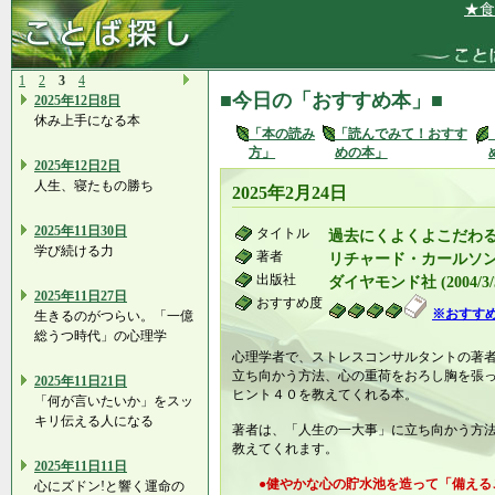
★食事に
1
2
3
4
■今日の「おすすめ本」■
2025年12日8日
休み上手になる本
「本の読み
「読んでみて！おすす
方」
めの本」
2025年12日2日
人生、寝たもの勝ち
2025年2月24日
2025年11日30日
タイトル
過去にくよくよこだわ
学び続ける力
著者
リチャード・カールソ
出版社
ダイヤモンド社 (2004/3/
2025年11日27日
おすすめ度
※おすす
生きるのがつらい。「一億
総うつ時代」の心理学
心理学者で、ストレスコンサルタントの著
立ち向かう方法、心の重荷をおろし胸を張
2025年11日21日
ヒント４０を教えてくれる本。
「何が言いたいか」をスッ
キリ伝える人になる
著者は、「人生の一大事」に立ち向かう方
教えてくれます。
2025年11日11日
●健やかな心の貯水池を造って「備える
心にズドン!と響く運命の