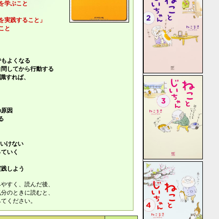
を学ぶこと
を実践すること」
こと
もよくなる
問してから行動する
識すれば、
の原因
る
いけない
ていく
践しよう
みやすく、読んだ後、
気分のときに読むと、
みてください。