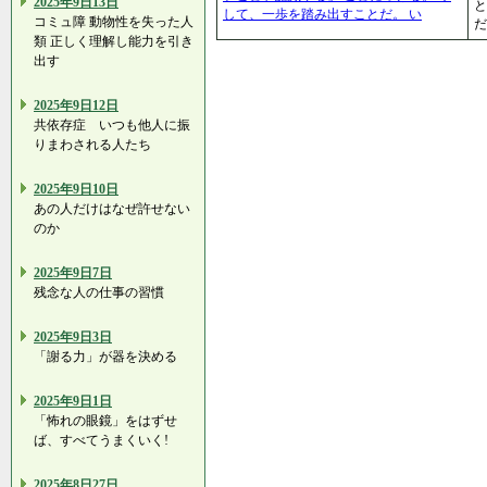
2025年9日13日
と
して、一歩を踏み出すことだ。 い
コミュ障 動物性を失った人
だ
類 正しく理解し能力を引き
出す
2025年9日12日
共依存症 いつも他人に振
りまわされる人たち
2025年9日10日
あの人だけはなぜ許せない
のか
2025年9日7日
残念な人の仕事の習慣
2025年9日3日
「謝る力」が器を決める
2025年9日1日
「怖れの眼鏡」をはずせ
ば、すべてうまくいく!
2025年8日27日