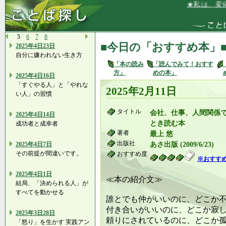
★私は、変化
5
6
7
8
■今日の「おすすめ本」
2025年4日23日
自分に嫌われない生き方
「本の読み
「読んでみて！おすす
方」
めの本」
2025年4日16日
「すぐやる人」と「やれな
2025年2月11日
い人」の習慣
タイトル
会社、仕事、人間関係
2025年4日14日
とき読む本
成功者と成幸者
著者
最上 悠
出版社
2025年4日7日
あさ出版 (2009/6/23)
その前提が間違いです。
おすすめ度
※おすす
2025年4日1日
≪本の紹介文≫
結局、「決められる人」が
すべてを動かせる
誰とでも仲がいいのに、どこか
付き合いがいいのに、どこか寂
2025年3日28日
頼りにされているのに、どこか
「怒り」を生かす 実践アン