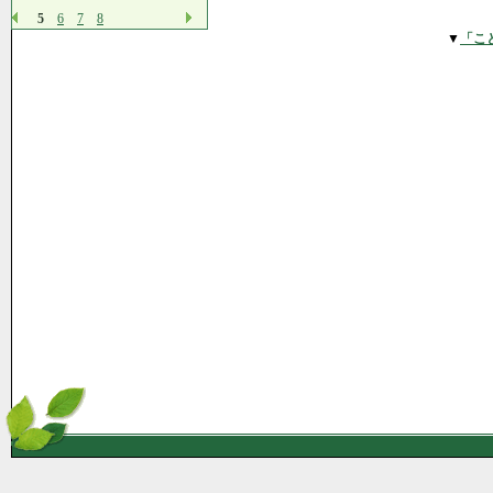
5
6
7
8
▼
「こ