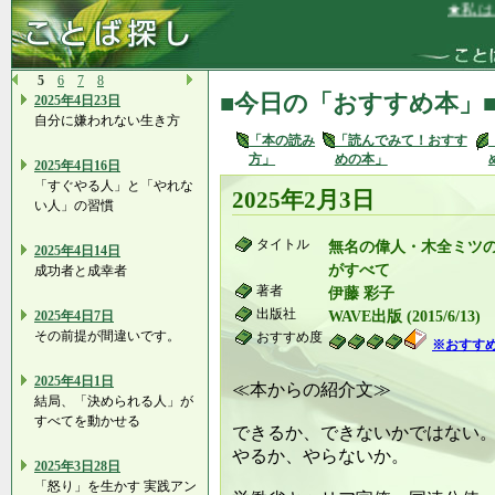
★私は、い
5
6
7
8
■今日の「おすすめ本」
2025年4日23日
自分に嫌われない生き方
「本の読み
「読んでみて！おすす
方」
めの本」
2025年4日16日
「すぐやる人」と「やれな
2025年2月3日
い人」の習慣
タイトル
無名の偉人・木全ミツ
2025年4日14日
がすべて
成功者と成幸者
著者
伊藤 彩子
出版社
2025年4日7日
WAVE出版 (2015/6/13)
その前提が間違いです。
おすすめ度
※おすす
2025年4日1日
≪本からの紹介文≫
結局、「決められる人」が
すべてを動かせる
できるか、できないかではない
やるか、やらないか。
2025年3日28日
「怒り」を生かす 実践アン