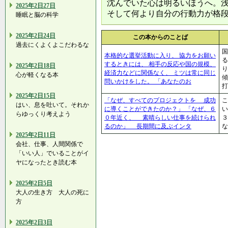
沈んでいた心は明るいほうへ。
2025年2日27日
そして何より自分の行動力が格
睡眠と脳の科学
2025年2日24日
この本からのことば
過去にくよくよこだわるな
国
本格的な選挙活動に入り、 協力をお願い
る
するときには、 相手の反応や国の規模、
2025年2日18日
り
経済力などに関係なく、 ミツは常に同じ
心が軽くなる本
傾
問いかけをした。 「あなたのお
打
2025年2日15日
「なぜ、すべてのプロジェクトを 成功
こ
はい、息を吐いて。それか
に導くことができたのか？」 「なぜ、６
い
らゆっくり考えよう
０年近く、 素晴らしい仕事を続けられ
３
るのか」 長期間に及ぶインタ
な
2025年2日11日
会社、仕事、人間関係で
「いい人」でいることがイ
ヤになったとき読む本
2025年2日5日
大人の生き方 大人の死に
方
2025年2日3日