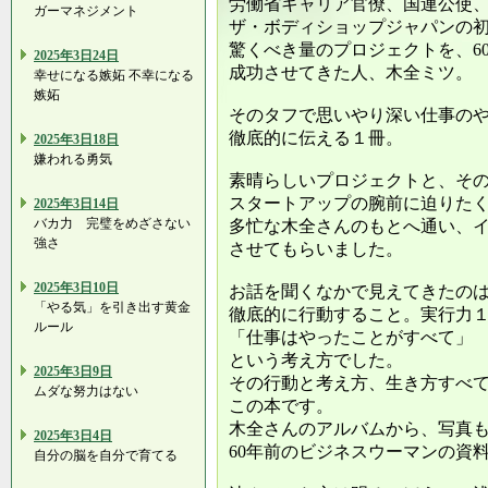
労働省キャリア官僚、国連公使
ガーマネジメント
ザ・ボディショップジャパンの
驚くべき量のプロジェクトを、60
2025年3日24日
成功させてきた人、木全ミツ。
幸せになる嫉妬 不幸になる
嫉妬
そのタフで思いやり深い仕事の
徹底的に伝える１冊。
2025年3日18日
嫌われる勇気
素晴らしいプロジェクトと、そ
スタートアップの腕前に迫りた
2025年3日14日
バカ力 完璧をめざさない
多忙な木全さんのもとへ通い、
強さ
させてもらいました。
2025年3日10日
お話を聞くなかで見えてきたの
「やる気」を引き出す黄金
徹底的に行動すること。実行力
ルール
「仕事はやったことがすべて」
という考え方でした。
2025年3日9日
その行動と考え方、生き方すべ
ムダな努力はない
この本です。
木全さんのアルバムから、写真
2025年3日4日
60年前のビジネスウーマンの資
自分の脳を自分で育てる