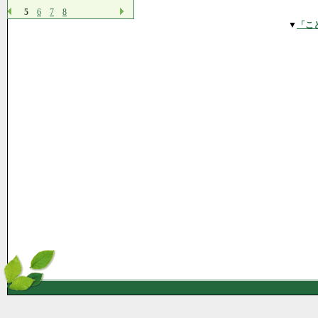
5
6
7
8
▼
「こ