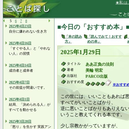
★私は、リ
5
6
7
8
■今日の「おすすめ本」
2025年4日23日
自分に嫌われない生き方
「本の読み
「読んでみて！おすす
方」
めの本」
2025年4日16日
「すぐやる人」と「やれな
2025年1月29日
い人」の習慣
タイトル
ああ正負の法則
2025年4日14日
著者
美輪 明宏
成功者と成幸者
出版社
PARCO出版
おすすめ度
2025年4日7日
※おすす
その前提が間違いです。
この世には、いいこともあれば
2025年4日1日
すべてがいいことばかり、
結局、「決められる人」が
逆に悪いことばかりもありえな
すべてを動かせる
いうこと教えてくれる本です。
2025年3日28日
少し宗教かがっていますが、
「怒り」を生かす 実践アン