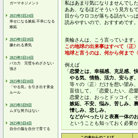
私はあまり気になりませんでし
ガーマネジメント
ああ、なるほどそういう見方も
目からウロコが落ちる話がいっ
2025年3日24日
幸せになる嫉妬 不幸になる
読みやすいので、おすすめです
嫉妬
2025年3日18日
美輪さんは、こう言っています
嫌われる勇気
この地球の出来事はすべて〈正
地球と言うのは、何から何まで
2025年3日14日
バカ力 完璧をめざさない
例えば
強さ
「
恋愛とは、幸福感、充足感、
やる気、情熱、活力、安らぎ、
2025年3日10日
等々の〈正〉だけを想い望み、
「やる気」を引き出す黄金
盲信して、「恋愛したい、恋愛
ルール
恋愛とは、おっとドッコイ、そ
嫉妬、不安、悩み、苦しみ、裏
2025年3日9日
憎しみ、悲しみ、
ムダな努力はない
などがべったりと表裏一体のお
ということも知っておく必要が
2025年3日4日
自分の脳を自分で育てる
この本からのことば