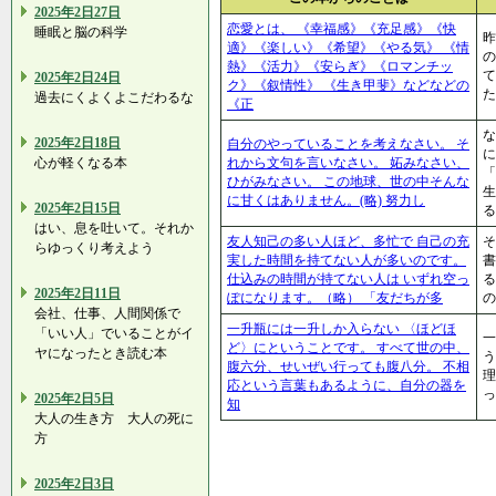
2025年2日27日
恋愛とは、 《幸福感》《充足感》《快
睡眠と脳の科学
昨
適》《楽しい》《希望》《やる気》 《情
の
熱》《活力》《安らぎ》《ロマンチッ
て
2025年2日24日
ク》《叙情性》 《生き甲斐》などなどの
た
過去にくよくよこだわるな
《正
な
2025年2日18日
自分のやっていることを考えなさい。 そ
に
心が軽くなる本
れから文句を言いなさい。 妬みなさい、
「
ひがみなさい。 この地球、世の中そんな
に甘くはありません。(略) 努力し
2025年2日15日
る
はい、息を吐いて。それか
友人知己の多い人ほど、多忙で 自己の充
そ
らゆっくり考えよう
実した時間を持てない人が多いのです。
書
仕込みの時間が持てない人は いずれ空っ
2025年2日11日
ぽになります。（略） 「友だちが多
の
会社、仕事、人間関係で
一升瓶には一升しか入らない 〈ほどほ
「いい人」でいることがイ
一
ど〉にということです。 すべて世の中、
ヤになったとき読む本
う
腹六分、せいぜい行っても腹八分。 不相
理
応という言葉もあるように、自分の器を
っ
2025年2日5日
知
大人の生き方 大人の死に
方
2025年2日3日