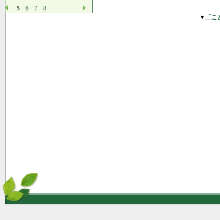
5
6
7
8
▼
「こ