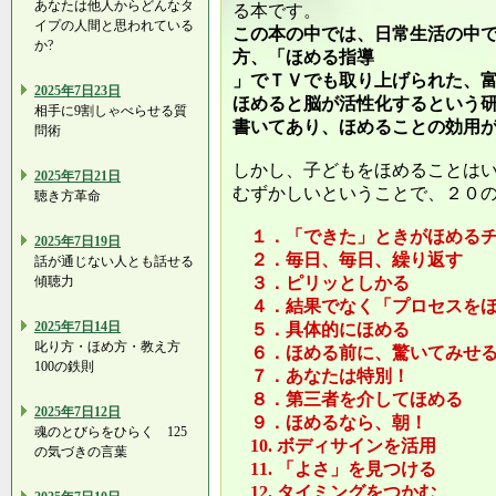
あなたは他人からどんなタ
る本です。
イプの人間と思われている
この本の中では、日常生活の中
か?
方、「ほめる指導
」でＴＶでも取り上げられた、
2025年7日23日
ほめると脳が活性化するという
相手に9割しゃべらせる質
書いてあり、ほめることの効用
問術
しかし、子どもをほめることは
2025年7日21日
むずかしいということで、２０
聴き方革命
１．「できた」ときがほめるチ
2025年7日19日
２．毎日、毎日、繰り返す
話が通じない人とも話せる
傾聴力
３．ピリッとしかる
４．結果でなく「プロセスをほ
2025年7日14日
５．具体的にほめる
叱り方・ほめ方・教え方
６．ほめる前に、驚いてみせ
100の鉄則
７．あなたは特別！
８．第三者を介してほめる
2025年7日12日
９．ほめるなら、朝！
魂のとびらをひらく 125
10. ボディサインを活用
の気づきの言葉
11. 「よさ」を見つける
12. タイミングをつかむ