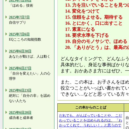
2025年7日10日
13. 力を注いでいることを見つ
「ほめる」技術
14. 変化をつけて
15. 信頼をよせる。期待する
2025年7日7日
自信サプリ
16. とにかく、口に出すこと
17. 素直になる
2025年7日6日
18. 要求水準を下げる
EQこころの知能指数
19. 自分のモノサシで、ほめる
20. 「ありがとう」は、最高の
2025年6日30日
あなたが動けば、人は動く
どんなタイミングで、どんなふ
具体的だし、身近な事例ばかり
2025年6日27日
ます。おかあさま方にはぜひ、
「自分を変えたい」人の心
理学
また、この本は、お子さんをほ
役立つことがいっぱい書かれて
2025年6日23日
できない…などと思っている方
絶対に「自分の非」を認め
ない人たち
この本からのことば
2025年6日20日
だれでも、がんばっていることや、 こだ
成功者と成幸者
自
わっていることをほめられるのは、 「わ
と
かってくれて、うれしい！」と思うので
の