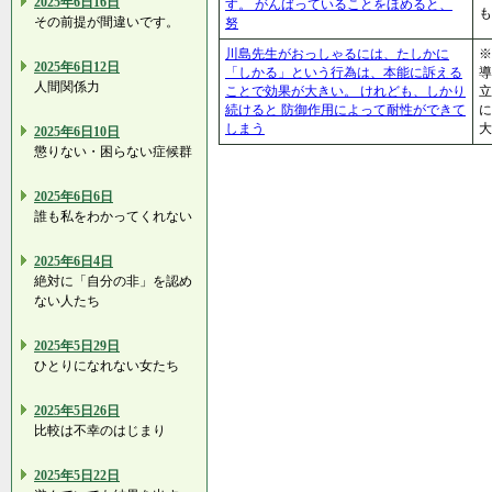
2025年6日16日
す。 がんばっていることをほめると、
も
その前提が間違いです。
努
川島先生がおっしゃるには、たしかに
※
2025年6日12日
「しかる」という行為は、本能に訴える
導
人間関係力
ことで効果が大きい。 けれども、しかり
立
続けると 防御作用によって耐性ができて
に
しまう
大
2025年6日10日
懲りない・困らない症候群
2025年6日6日
誰も私をわかってくれない
2025年6日4日
絶対に「自分の非」を認め
ない人たち
2025年5日29日
ひとりになれない女たち
2025年5日26日
比較は不幸のはじまり
2025年5日22日