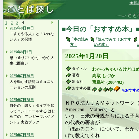
★私は、
1
2
3
4
■今日の「おすすめ本」
2025年8日10日
「すぐやる人」と「やれな
い人」の習慣
「本の読み
「読んでみて！おすす
方」
めの本」
2025年8日5日
2025年1月20日
思い通りにいかないから人
生は面白い
タイトル
わかっちゃいるけどほめ
著者
高取 しづか
2025年7日30日
人を動かす説得コミュニケ
出版社
宝島社 (2004/02)
ーションの原則
おすすめ度
※おすす
2025年7日28日
ＮＰＯ法人ＪＡＭネットワーク（Jap
自分の「怒り」タイプを知
American Mothers）と
ってコントロールする はじ
いう、日米の母親たちによる子
めての「アンガーマネジメ
の代表の著者が
ント」実践ブック
「ほめること」について、わか
2025年7日25日
げて教えてくれ